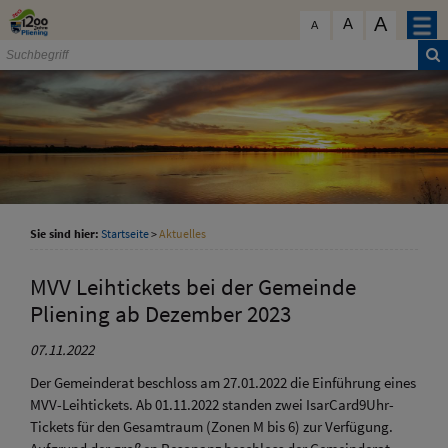
Zum Inhalt
,
zur Navigation
oder
zur Startseite
springen.
A
schließen
A
A
Sie sind hier:
Startseite
>
Aktuelles
MVV Leihtickets bei der Gemeinde
Pliening ab Dezember 2023
07.11.2022
Der Gemeinderat beschloss am 27.01.2022 die Einführung eines
MVV-Leihtickets. Ab 01.11.2022 standen zwei IsarCard9Uhr-
Tickets für den Gesamtraum (Zonen M bis 6) zur Verfügung.