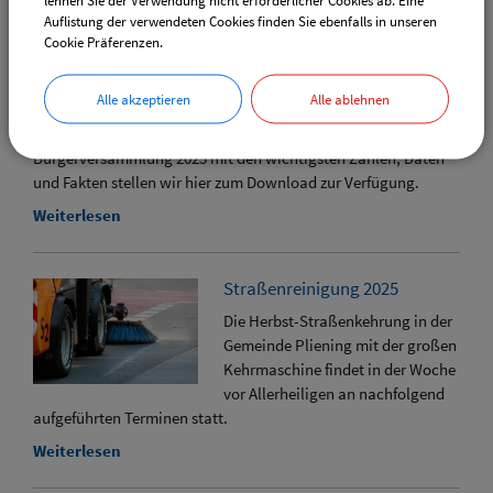
Auflistung der verwendeten Cookies finden Sie ebenfalls in unseren
Cookie Präferenzen.
Bericht zur
Alle akzeptieren
Alle ablehnen
Bürgerversammlung 2025
Der Bericht zur
Bürgerversammlung 2025 mit den wichtigsten Zahlen, Daten
und Fakten stellen wir hier zum Download zur Verfügung.
Weiterlesen
Straßenreinigung 2025
Die Herbst-Straßenkehrung in der
Gemeinde Pliening mit der großen
Kehrmaschine findet in der Woche
vor Allerheiligen an nachfolgend
aufgeführten Terminen statt.
Weiterlesen