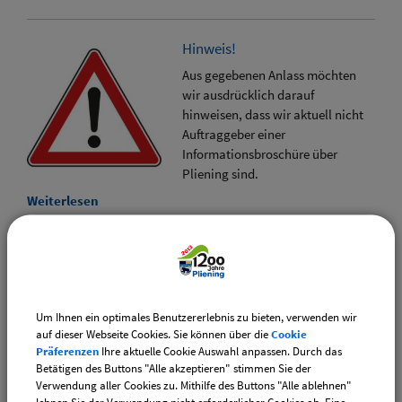
Hinweis!
Aus gegebenen Anlass möchten
wir ausdrücklich darauf
hinweisen, dass wir aktuell nicht
Auftraggeber einer
Informationsbroschüre über
Pliening sind.
Weiterlesen
Neue Abfall-App für den
Landkreis Ebersberg
Mit einem weiteren Schritt
Um Ihnen ein optimales Benutzererlebnis zu bieten, verwenden wir
Richtung Digitalisierung bietet der
auf dieser Webseite Cookies. Sie können über die
Cookie
Landkreis Ebersberg ab sofort eine
Präferenzen
Ihre aktuelle Cookie Auswahl anpassen. Durch das
eigene Abfall-App an.
Betätigen des Buttons "Alle akzeptieren" stimmen Sie der
Verwendung aller Cookies zu. Mithilfe des Buttons "Alle ablehnen"
Weiterlesen
lehnen Sie der Verwendung nicht erforderlicher Cookies ab. Eine