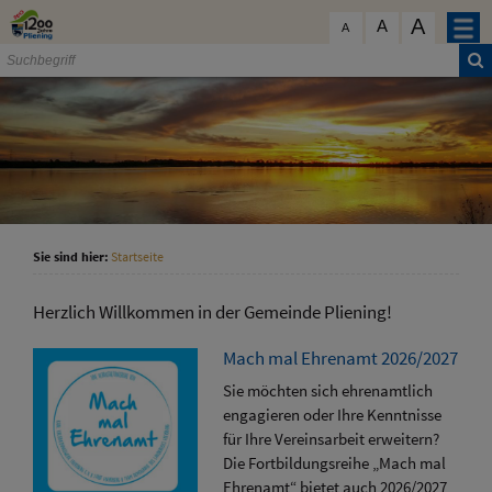
Zum Inhalt
,
zur Navigation
oder
zur Startseite
springen.
A
schließen
A
A
Sie sind hier:
Startseite
Herzlich Willkommen in der Gemeinde Pliening!
Mach mal Ehrenamt 2026/2027
Sie möchten sich ehrenamtlich
engagieren oder Ihre Kenntnisse
für Ihre Vereinsarbeit erweitern?
Die Fortbildungsreihe „Mach mal
Ehrenamt“ bietet auch 2026/2027