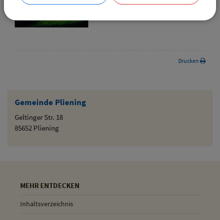
Drucken
Gemeinde Pliening
Geltinger Str. 18
85652 Pliening
MEHR ENTDECKEN
Inhaltsverzeichnis