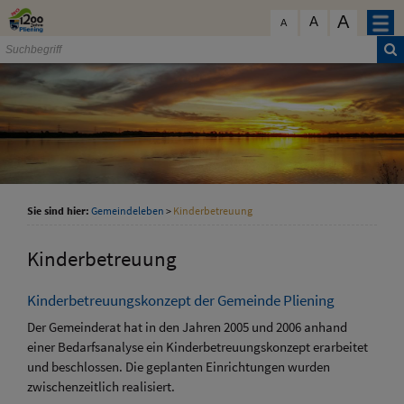
Zum Inhalt
,
zur Navigation
oder
zur Startseite
springen.
A
schließen
A
A
Sie sind hier:
Gemeindeleben
>
Kinderbetreuung
Kinderbetreuung
Kinderbetreuungskonzept der Gemeinde Pliening
Der Gemeinderat hat in den Jahren 2005 und 2006 anhand
einer Bedarfsanalyse ein Kinderbetreuungskonzept erarbeitet
und beschlossen. Die geplanten Einrichtungen wurden
zwischenzeitlich realisiert.