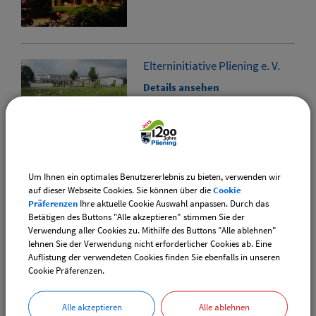
Elterninitiative Pliening e. V.
Details ansehen
Um Ihnen ein optimales Benutzererlebnis zu bieten, verwenden wir
BRK Kinderkrippe
auf dieser Webseite Cookies. Sie können über die
Cookie
Sonnenschein
Präferenzen
Ihre aktuelle Cookie Auswahl anpassen. Durch das
Details ansehen
Betätigen des Buttons "Alle akzeptieren" stimmen Sie der
Verwendung aller Cookies zu. Mithilfe des Buttons "Alle ablehnen"
lehnen Sie der Verwendung nicht erforderlicher Cookies ab. Eine
Auflistung der verwendeten Cookies finden Sie ebenfalls in unseren
Cookie Präferenzen.
AWO Kinderhaus Pliening
Alle akzeptieren
Alle ablehnen
Details ansehen