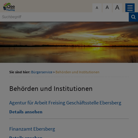
Zum Inhalt
,
zur Navigation
oder
zur Startseite
springen.
A
schließen
A
A
Sie sind hier:
Bürgerservice
>
Behörden und Institutionen
Behörden und Institutionen
Agentur für Arbeit Freising Geschäftsstelle Ebersberg
Details ansehen
Finanzamt Ebersberg
Details ansehen