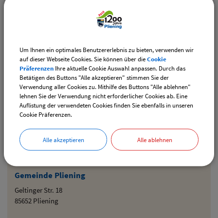
Drucken
Um Ihnen ein optimales Benutzererlebnis zu bieten, verwenden wir
Staatliche und kommunale Behörden im
auf dieser Webseite Cookies. Sie können über die
Cookie
Bayerischen Behördenwegweiser
Präferenzen
Ihre aktuelle Cookie Auswahl anpassen. Durch das
Betätigen des Buttons "Alle akzeptieren" stimmen Sie der
Verwendung aller Cookies zu. Mithilfe des Buttons "Alle ablehnen"
lehnen Sie der Verwendung nicht erforderlicher Cookies ab. Eine
Behördenfinder
Auflistung der verwendeten Cookies finden Sie ebenfalls in unseren
Cookie Präferenzen.
Länderkooperation Behördenfinder...
Alle akzeptieren
Alle ablehnen
Gemeinde Pliening
Geltinger Str. 18
85652 Pliening