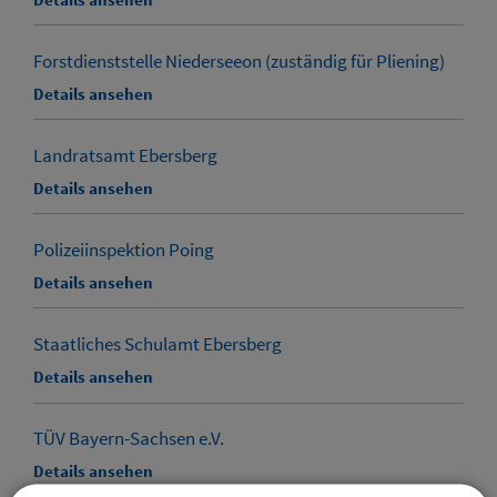
Forstdienststelle Niederseeon (zuständig für Pliening)
Details ansehen
Landratsamt Ebersberg
Details ansehen
Polizeiinspektion Poing
Details ansehen
Staatliches Schulamt Ebersberg
Details ansehen
TÜV Bayern-Sachsen e.V.
Details ansehen