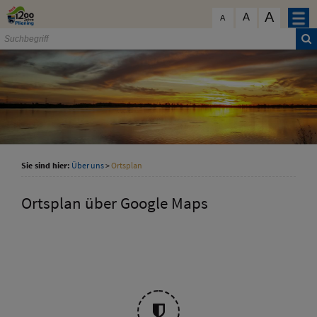
Zum Inhalt
,
zur Navigation
oder
zur Startseite
springen.
A
schließen
A
A
Sie sind hier:
Über uns
>
Ortsplan
Ortsplan über Google Maps