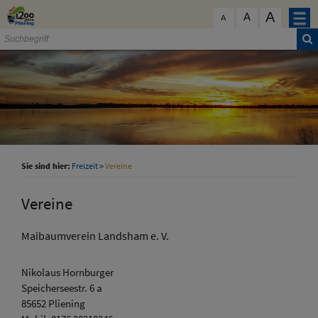
Zum Inhalt
,
zur Navigation
oder
zur Startseite
springen.
A
schließen
A
A
Sie sind hier:
Freizeit
>
Vereine
Vereine
Maibaumverein Landsham e. V.
Nikolaus Hornburger
Speicherseestr. 6 a
85652 Pliening