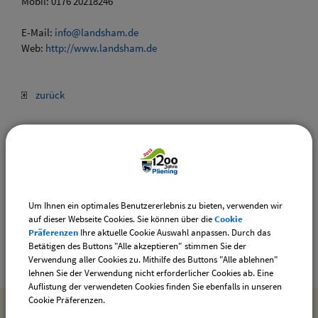
Mobil: 0176 20218246
E-Mail:
info@landsham.de
Web:
http://www.landsham.de
zurück
Drucken
Gemeinde Pliening
Um Ihnen ein optimales Benutzererlebnis zu bieten, verwenden wir
auf dieser Webseite Cookies. Sie können über die
Cookie
Geltinger Str. 18
Präferenzen
Ihre aktuelle Cookie Auswahl anpassen. Durch das
85652 Pliening
Betätigen des Buttons "Alle akzeptieren" stimmen Sie der
Verwendung aller Cookies zu. Mithilfe des Buttons "Alle ablehnen"
lehnen Sie der Verwendung nicht erforderlicher Cookies ab. Eine
Auflistung der verwendeten Cookies finden Sie ebenfalls in unseren
Cookie Präferenzen.