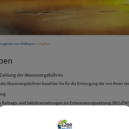
Bürgerservice
>
Rathaus
>
Aufgaben
ben
 Zahlung der Abwassergebühren
nde) Abwassergebühren bezahlen Sie für die Entsorgung der von Ihnen 
ung
en Beitrags- und Gebührensatzungen zur Entwässerungssatzung (BGS/EWS)
 in den Satzungen genannte mögliche Gebührenpflichtige) für die Abwas
gsanlage zugeführt werden, Abwassergebühren an die Gemeinde zu leis
en können dabei zur konkreten Ermittlung der Abwassergebühren versch