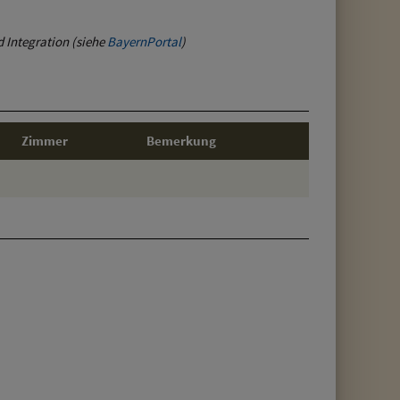
d Integration (siehe
BayernPortal
)
Zimmer
Bemerkung