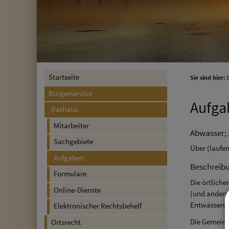
Startseite
Sie sind hier:
Bürgerservice
Aufga
Rathaus
Mitarbeiter
Abwasser;
Sachgebiete
Über (laufe
Aufgaben
Beschreib
Formulare
Die örtlich
Online-Dienste
(und andere
Entwässerun
Elektronischer Rechtsbehelf
Die Gemeind
Ortsrecht