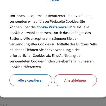
einheitliche Einleitungsgebühren nach dem sog. Frischwassermaßstab in
ergebühren differenzierte Gebührenfestsetzungen.
n Sie sich für nähere Informationen zu den konkreten Regelungen vor Or
Um Ihnen ein optimales Benutzererlebnis zu bieten,
verwenden wir auf dieser Webseite Cookies. Sie
chriften
können über die
Cookie Präferenzen
Ihre aktuelle
abgabengesetz (KAG)
Cookie Auswahl anpassen. Durch das Betätigen des
iche Beitrags- und Gebührensatzung zur Entwässerungssatzung (BGS/E
Buttons "Alle akzeptieren" stimmen Sie der
Verwendung aller Cookies zu. Mithilfe des Buttons "Alle
elfsbelehrung
ablehnen" lehnen Sie der Verwendung nicht
tives) Widerspruchsverfahren
)
erforderlicher Cookies ab. Eine Auflistung der
 Leistungen
verwendeten Cookies finden Sie ebenfalls in unseren
Cookie Präferenzen.
d Abwasseranlage; Beantragung einer Härtefallförderung
entsorgung; Durchführung
ntsorgung über Kleinkläranlagen; Mitteilung des Prüfergebnisses
Alle akzeptieren
Alle ablehnen
entsorgung; Beantragung eines Grundstücksanschlusses
ntsorgung; Beantragung einer Befreiung oder Teilbefreiung vom Ansch
; Zahlung von Entwässerungsbeiträgen