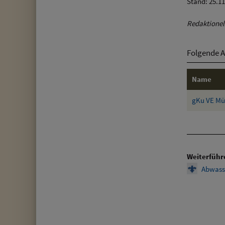
Stand: 25.1
Redaktionell
Folgende A
Name
gKu VE Mü
Weiterführ
Abwass