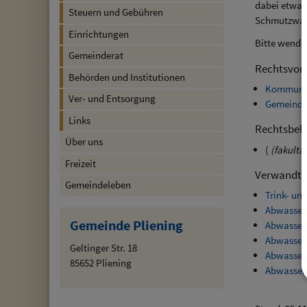
dabei etwa 
Steuern und Gebühren
Schmutzwass
Einrichtungen
Bitte wende
Gemeinderat
Rechtsvors
Behörden und Institutionen
Kommunal
Ver- und Entsorgung
Gemeindl
Links
Rechtsbeh
Über uns
(
(fakulta
Freizeit
Verwandte
Gemeindeleben
Trink- un
Abwasser
Gemeinde Pliening
Abwassere
Abwasser
Geltinger Str. 18
Abwassere
85652 Pliening
Abwasser