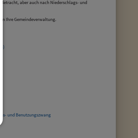
 Betracht, aber auch nach Niederschlags- und
t an Ihre Gemeindeverwaltung.
WS)
luss- und Benutzungszwang