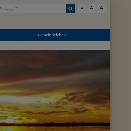
A
A
A
Gemeindeleben