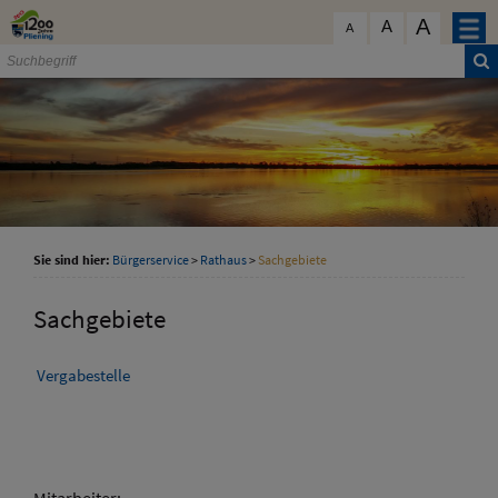
Zum Inhalt
,
zur Navigation
oder
zur Startseite
springen.
A
schließen
A
A
Sie sind hier:
Bürgerservice
>
Rathaus
>
Sachgebiete
Sachgebiete
Vergabestelle