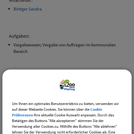
Mitarbeiter:
Böttger Sandra
Aufgaben:
Vergabewesen; Vergabe von Aufträgen im kommunalen
Bereich
zurück
Drucken
Um Ihnen ein optimales Benutzererlebnis zu bieten, verwenden wir
auf dieser Webseite Cookies. Sie können über die
Cookie
Präferenzen
Ihre aktuelle Cookie Auswahl anpassen. Durch das
Gemeinde Pliening
Betätigen des Buttons "Alle akzeptieren" stimmen Sie der
Verwendung aller Cookies zu. Mithilfe des Buttons "Alle ablehnen"
Geltinger Str. 18
lehnen Sie der Verwendung nicht erforderlicher Cookies ab. Eine