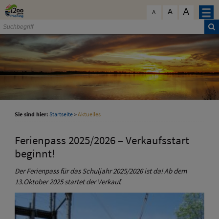
Zum Inhalt
,
zur Navigation
oder
zur Startseite
springen.
A
schließen
A
A
Sie sind hier:
Startseite
>
Aktuelles
Ferienpass 2025/2026 – Verkaufsstart
beginnt!
Der Ferienpass für das Schuljahr 2025/2026 ist da! Ab dem
13.Oktober 2025 startet der Verkauf.