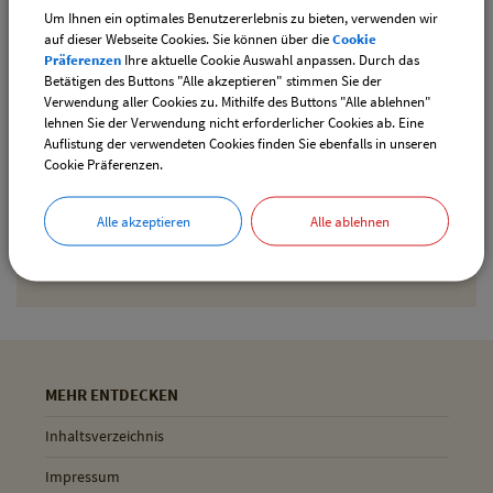
Für den Ferienpass wird ein aktuelles Lichtbild des Kindes
Um Ihnen ein optimales Benutzererlebnis zu bieten, verwenden wir
auf dieser Webseite Cookies. Sie können über die
Cookie
benötigt.
Präferenzen
Ihre aktuelle Cookie Auswahl anpassen. Durch das
Betätigen des Buttons "Alle akzeptieren" stimmen Sie der
Verwendung aller Cookies zu. Mithilfe des Buttons "Alle ablehnen"
Drucken
lehnen Sie der Verwendung nicht erforderlicher Cookies ab. Eine
Auflistung der verwendeten Cookies finden Sie ebenfalls in unseren
Cookie Präferenzen.
Gemeinde Pliening
Alle akzeptieren
Alle ablehnen
Geltinger Str. 18
85652 Pliening
MEHR ENTDECKEN
Inhaltsverzeichnis
Impressum