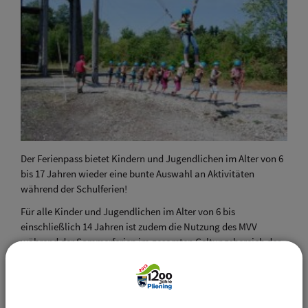
Der Ferienpass bietet Kindern und Jugendlichen im Alter von 6
bis 17 Jahren wieder eine bunte Auswahl an Aktivitäten
während der Schulferien!
Für alle Kinder und Jugendlichen im Alter von 6 bis
einschließlich 14 Jahren ist zudem die Nutzung des MVV
während der Sommerferien im gesamten Geltungsbereich der
Zonen M bis 6 kostenlos inbegriffen.
Erhältlich ist der Ferienpass ab dem 13.Oktober 2025
im
Rathaus Pliening oder online unter muenchen.de/ferienpass.