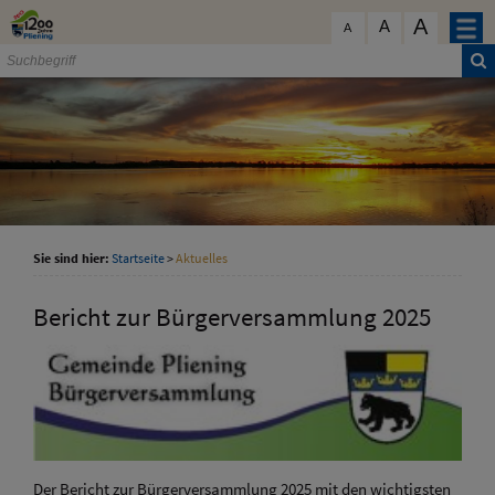
Zum Inhalt
,
zur Navigation
oder
zur Startseite
springen.
A
schließen
A
A
Sie sind hier:
Startseite
>
Aktuelles
Bericht zur Bürgerversammlung 2025
Der Bericht zur Bürgerversammlung 2025 mit den wichtigsten