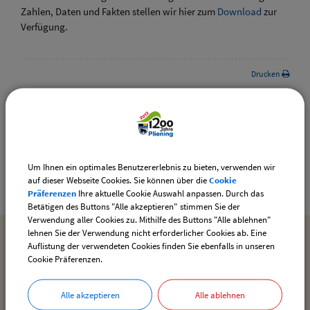
Zahlen, Daten und Fakten stellen wir hier zum
Download
zur
Verfügung.
Drucken
Gemeinde Pliening
Geltinger Str. 18
Um Ihnen ein optimales Benutzererlebnis zu bieten, verwenden wir
85652 Pliening
auf dieser Webseite Cookies. Sie können über die
Cookie
Präferenzen
Ihre aktuelle Cookie Auswahl anpassen. Durch das
Betätigen des Buttons "Alle akzeptieren" stimmen Sie der
Verwendung aller Cookies zu. Mithilfe des Buttons "Alle ablehnen"
lehnen Sie der Verwendung nicht erforderlicher Cookies ab. Eine
Auflistung der verwendeten Cookies finden Sie ebenfalls in unseren
MEHR ENTDECKEN
Cookie Präferenzen.
Inhaltsverzeichnis
Alle akzeptieren
Alle ablehnen
Impressum