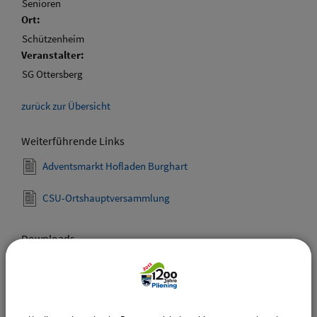
Senioren
Ort:
Schützenheim
Veranstalter:
SG Ottersberg
zurück zur Übersicht
Weiterführende Links
Adventsmarkt Hofladen Burghart
CSU-Ortshauptversammlung
Downloads
Den gewählten Termin als VCS-Kalenderdatei
downloaden
Den gewählten Termin als iCal-Kalenderdatei