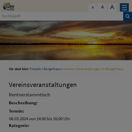
Zum Inhalt
,
zur Navigation
oder
zur Startseite
springen.
A
schließen
A
A
Sie sind hier:
Freizeit
>
Bürgerhaus
>
Vereins-Veranstaltungen im Bürgerhaus
Vereinsveranstaltungen
Rentnerstammtisch
Beschreibung:
Termin:
06.03.2024 von 14:00
bis 16:00 Uhr
Kategorie: