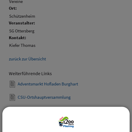
Vereine
Ort:
Schützenheim
Veranstalter:
SG Ottersberg
Kontakt:
Kiefer Thomas
zurück zur Übersicht
Weiterführende Links
Adventsmarkt Hofladen Burghart
CSU-Ortshauptversammlung
Downloads
Den gewählten Termin als VCS-Kalenderdatei
downloaden