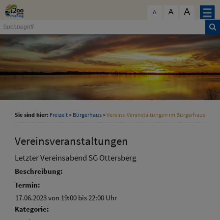
Zum Inhalt
,
zur Navigation
oder
zur Startseite
springen.
A
schließen
A
A
Sie sind hier:
Freizeit
>
Bürgerhaus
>
Vereins-Veranstaltungen im Bürgerhaus
Vereinsveranstaltungen
Letzter Vereinsabend SG Ottersberg
Beschreibung:
Termin:
17.06.2023 von 19:00
bis 22:00 Uhr
Kategorie: