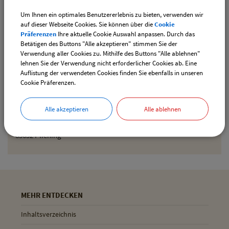
Um Ihnen ein optimales Benutzererlebnis zu bieten, verwenden wir
Den gewählten Termin als iCal-Kalenderdatei
auf dieser Webseite Cookies. Sie können über die
Cookie
downloaden
Präferenzen
Ihre aktuelle Cookie Auswahl anpassen. Durch das
Betätigen des Buttons "Alle akzeptieren" stimmen Sie der
Verwendung aller Cookies zu. Mithilfe des Buttons "Alle ablehnen"
lehnen Sie der Verwendung nicht erforderlicher Cookies ab. Eine
Drucken
Auflistung der verwendeten Cookies finden Sie ebenfalls in unseren
Cookie Präferenzen.
Gemeinde Pliening
Alle akzeptieren
Alle ablehnen
Geltinger Str. 18
85652 Pliening
MEHR ENTDECKEN
Inhaltsverzeichnis