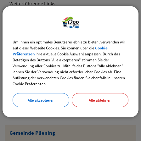
Weiterführende Links
Adventsmarkt Hofladen Burghart
CSU-Ortshauptversammlung
Um Ihnen ein optimales Benutzererlebnis zu bieten, verwenden wir
Downloads
auf dieser Webseite Cookies. Sie können über die
Cookie
Präferenzen
Ihre aktuelle Cookie Auswahl anpassen. Durch das
Den gewählten Termin als VCS-Kalenderdatei
Betätigen des Buttons "Alle akzeptieren" stimmen Sie der
downloaden
Verwendung aller Cookies zu. Mithilfe des Buttons "Alle ablehnen"
lehnen Sie der Verwendung nicht erforderlicher Cookies ab. Eine
Den gewählten Termin als iCal-Kalenderdatei
Auflistung der verwendeten Cookies finden Sie ebenfalls in unseren
downloaden
Cookie Präferenzen.
Alle akzeptieren
Alle ablehnen
Drucken
Gemeinde Pliening