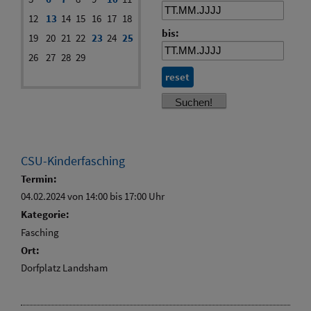
12
13
14
15
16
17
18
bis:
19
20
21
22
23
24
25
26
27
28
29
reset
CSU-Kinderfasching
Termin:
04.02.2024 von 14:00
bis 17:00 Uhr
Kategorie:
Fasching
Ort:
Dorfplatz Landsham