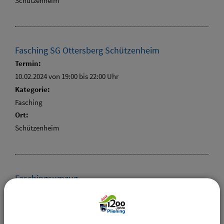
Schützenheim
Fasching SG Ottersberg Schützenheim
Termin:
10.02.2024 von 19:00
bis 22:00 Uhr
Kategorie:
Fasching
Ort:
Schützenheim
Faschingsumzug
Beschreibung:
bitte bei Theo Sterzer melden
Termin: