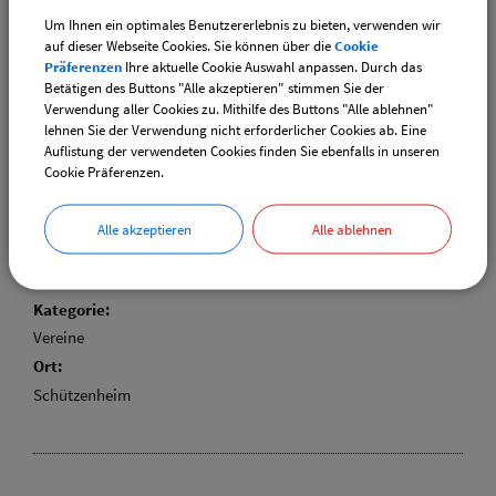
Um Ihnen ein optimales Benutzererlebnis zu bieten, verwenden wir
13.02.2024 von 13:00
bis 17:00 Uhr
auf dieser Webseite Cookies. Sie können über die
Cookie
Kategorie:
Präferenzen
Ihre aktuelle Cookie Auswahl anpassen. Durch das
Fasching
Betätigen des Buttons "Alle akzeptieren" stimmen Sie der
Verwendung aller Cookies zu. Mithilfe des Buttons "Alle ablehnen"
lehnen Sie der Verwendung nicht erforderlicher Cookies ab. Eine
Auflistung der verwendeten Cookies finden Sie ebenfalls in unseren
Cookie Präferenzen.
Kessel- und Tellerfleischessen mit Reservierung
unter 08121-771537
Alle akzeptieren
Alle ablehnen
Termin:
23.02.2024 von 18:30
bis 22:00 Uhr
Kategorie:
Vereine
Ort:
Schützenheim