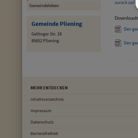
zurück zur Ü
Gemeindeleben
Download
Gemeinde Pliening
Den ge
Geltinger Str. 18
85652 Pliening
Den ge
MEHR ENTDECKEN
Inhaltsverzeichnis
Impressum
Datenschutz
Barrierefreiheit