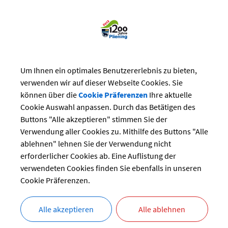
Um Ihnen ein optimales Benutzererlebnis zu bieten,
reizeit
>
Bürgerhaus
>
Veranstaltungen im Bürgerhaus
verwenden wir auf dieser Webseite Cookies. Sie
können über die
Cookie Präferenzen
Ihre aktuelle
staltungen im Bürgerhaus Pliening
Cookie Auswahl anpassen. Durch das Betätigen des
Buttons "Alle akzeptieren" stimmen Sie der
den
Verwendung aller Cookies zu. Mithilfe des Buttons "Alle
ablehnen" lehnen Sie der Verwendung nicht
ng:
erforderlicher Cookies ab. Eine Auflistung der
29.10.2024 von 16:00
bis 20:00 Uhr
verwendeten Cookies finden Sie ebenfalls in unseren
Verschiedenes
Cookie Präferenzen.
Bürgersaal und Bürgerstüberl
r:
BRK
Frau Reichardt
Alle akzeptieren
Alle ablehnen