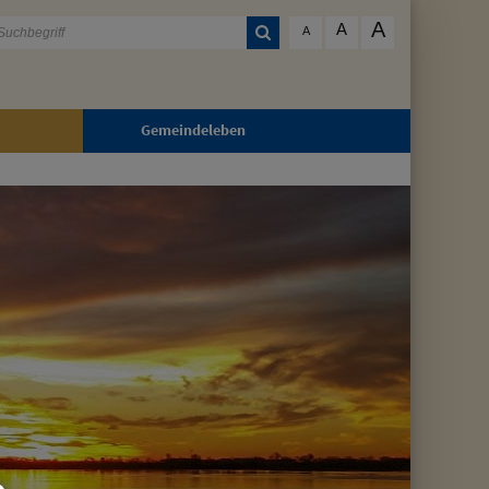
A
A
A
Gemeindeleben