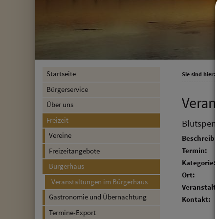
Startseite
Sie sind hier:
F
Bürgerservice
Veran
Über uns
Freizeit
Blutspen
Vereine
Beschreibu
Termin:
Freizeitangebote
Kategorie:
Bürgerhaus
Ort:
Veranstaltungen im Bürgerhaus
Veranstalte
Gastronomie und Übernachtung
Kontakt:
Termine-Export