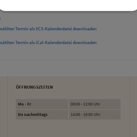
bersicht
s
wählten Termin als VCS-Kalenderdatei downloaden
wählten Termin als iCal-Kalenderdatei downloaden
ÖFFNUNGSZEITEN
Mo - Fr
08:00 - 12:00 Uhr
Do nachmittags
14:00 - 18:00 Uhr