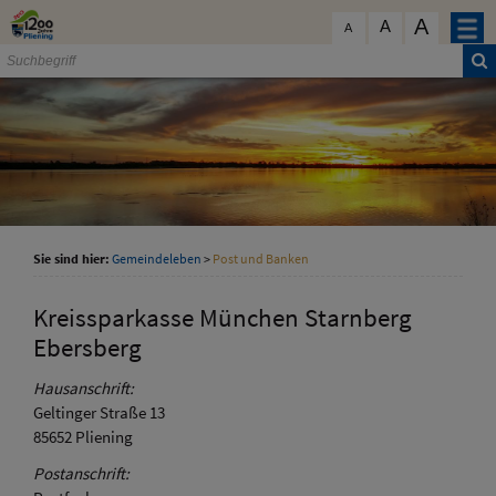
Zum Inhalt
,
zur Navigation
oder
zur Startseite
springen.
A
schließen
A
A
Sie sind hier:
Gemeindeleben
>
Post und Banken
Kreissparkasse München Starnberg
Ebersberg
Hausanschrift:
Geltinger Straße 13
85652
Pliening
Postanschrift: