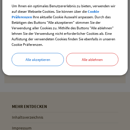
Um Ihnen ein optimales Benutzererlebnis zu bieten, verwenden wir
auf dieser Webseite Cookies. Sie können über die
Cookie
Briefkastenfinder
Präferenzen
Ihre aktuelle Cookie Auswahl anpassen. Durch das
mit Lageplan und Leerungszeiten
Betätigen des Buttons "Alle akzeptieren" stimmen Sie der
Verwendung aller Cookies zu. Mithilfe des Buttons "Alle ablehnen"
lehnen Sie der Verwendung nicht erforderlicher Cookies ab. Eine
Auflistung der verwendeten Cookies finden Sie ebenfalls in unseren
Cookie Präferenzen.
Gemeinde Pliening
Alle akzeptieren
Alle ablehnen
Geltinger Str. 18
85652 Pliening
MEHR ENTDECKEN
Inhaltsverzeichnis
Impressum