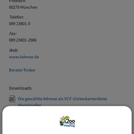
Postfach
80279
München
Telefon:
089 23801-0
Fax:
089 23801-2986
Web:
www.kskmse.de
Berater finden
Downloads
Die gewählte Adresse als VCF-Visitenkartendatei
downloaden
Drucken