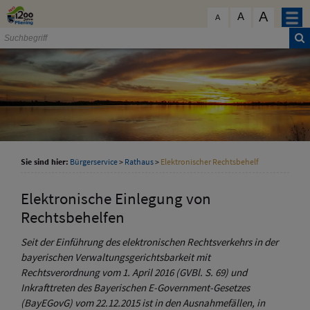
Zum Inhalt
,
zur Navigation
oder
zur Startseite
springen.
A
schließen
A
A
Sie sind hier:
Bürgerservice
>
Rathaus
>
Elektronischer Rechtsbehelf
Elektronische Einlegung von
Rechtsbehelfen
Seit der Einführung des elektronischen Rechtsverkehrs in der
bayerischen Verwaltungsgerichtsbarkeit mit
Rechtsverordnung vom 1. April 2016 (GVBl. S. 69) und
Inkrafttreten des Bayerischen E-Government-Gesetzes
(BayEGovG) vom 22.12.2015 ist in den Ausnahmefällen, in