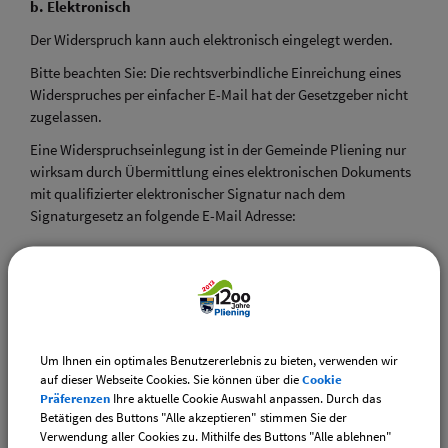
b. Elektronisch
Der Widerspruch kann auch elektronisch eingelegt werden.
Bitte beachten Sie: Die rechtsverbindliche Einreichung eines
Widerspruches per einfacher E-Mail hat der Gesetzgeber nicht
zugelassen.
Eine Widerspruchseinlegung ist in der Gemeinde Pliening nur
wirksam durch Übermittlung eines elektronischen Dokuments
mit qualifizierter elektronischer Signatur nach dem
Signaturgesetz an folgende E-Mail Adresse:
post@pliening.de
Hierfür ist eine Anmeldung und Registrierung auf der Plattform
Um Ihnen ein optimales Benutzererlebnis zu bieten, verwenden wir
für sichere Kommunikation in Bayern
auf dieser Webseite Cookies. Sie können über die
Cookie
(„Erreichbarkeitsplattform“ – EPF) über das
Präferenzen
Ihre aktuelle Cookie Auswahl anpassen. Durch das
Dienstleistungsportal Bayern
https://www.eap.bayern.de
Betätigen des Buttons "Alle akzeptieren" stimmen Sie der
Verwendung aller Cookies zu. Mithilfe des Buttons "Alle ablehnen"
erforderlich. Näheres entnehmen Sie dort bitte der Rubrik