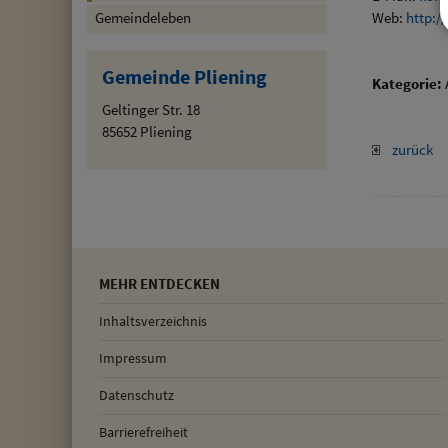
Web:
http:/
Gemeindeleben
Gemeinde Pliening
Kategorie:
Geltinger Str. 18
85652 Pliening
zurück
MEHR ENTDECKEN
Inhaltsverzeichnis
Impressum
Datenschutz
Barrierefreiheit