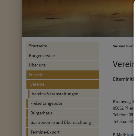
Startseite
Sie sind hier:
F
Bürgerservice
Verei
Über uns
Freizeit
Elterninitia
Vereine
Vereins-Veranstaltungen
Kirchweg 31
Freizeitangebote
85652 Plien
Bürgerhaus
Telefon: 081
Telefax: 081
Gastronomie und Übernachtung
Termine-Export
E-Mail:
kont