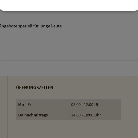
/www.EIP-Pliening.de
Angebote speziell für junge Leute
ÖFFNUNGSZEITEN
Mo - Fr
08:00 - 12:00 Uhr
Do nachmittags
14:00 - 18:00 Uhr