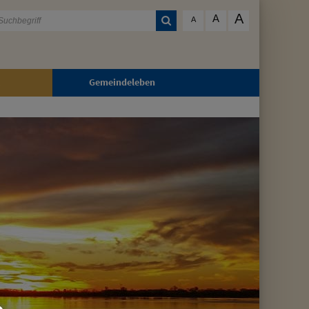
A
A
A
Gemeindeleben