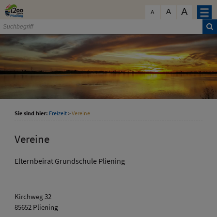
Zum Inhalt
,
zur Navigation
oder
zur Startseite
springen.
A
schließen
A
A
Sie sind hier:
Freizeit
>
Vereine
Vereine
Elternbeirat Grundschule Pliening
Kirchweg 32
85652 Pliening