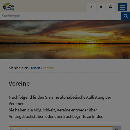
Zum Inhalt
,
zur Navigation
oder
zur Startseite
springen.
A
schließen
A
A
Sie sind hier:
Freizeit
>
Vereine
Vereine
Nachfolgend finden Sie eine alphabetische Auflistung der
Vereine:
Sie haben die Möglichkeit, Vereine entweder über
Anfangsbuchstaben oder über Suchbegriffe zu finden.