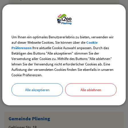
Internet:
www.lionsforkids.de
Weitere Informationen
:
Detailansicht
Um Ihnen ein optimales Benutzererlebnis zu bieten, verwenden wir
auf dieser Webseite Cookies. Sie können über die
Cookie
Präferenzen
Ihre aktuelle Cookie Auswahl anpassen. Durch das
Betätigen des Buttons "Alle akzeptieren" stimmen Sie der
Anzahl der insgesamt gelisteten Elemente: 1
Verwendung aller Cookies zu. Mithilfe des Buttons "Alle ablehnen"
lehnen Sie der Verwendung nicht erforderlicher Cookies ab. Eine
Weiterführende Links
Auflistung der verwendeten Cookies finden Sie ebenfalls in unseren
Cookie Präferenzen.
Ansicht der Vereine nach Kategorie
Alle akzeptieren
Alle ablehnen
Drucken
Gemeinde Pliening
Geltinger Str. 18