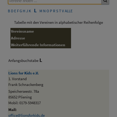
L
B
D
E
F
G
H
J
K
M
N
O
P
R
S
T
V
ALLE
Tabelle mit den Vereinen in alphabetischer Reihenfolge
Vereinsname
Adresse
Weiterführende Informationen
L
Anfangsbuchstabe
Lions for Kids e.V.
1. Vorstand
Frank Schnackenberg
Speicherseestr. 78a
85652 Pliening
Mobil: 0179-5948317
Mail:
office@lionsforkids.de