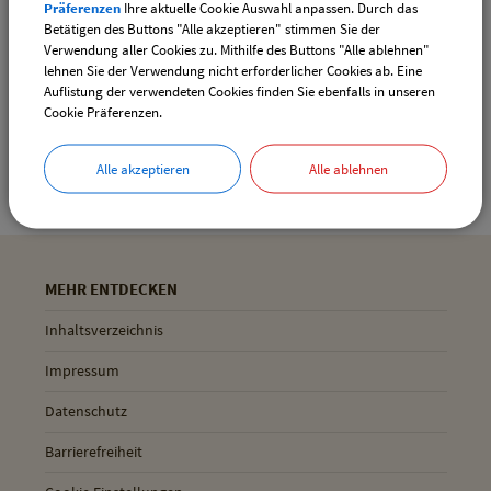
Präferenzen
Ihre aktuelle Cookie Auswahl anpassen. Durch das
Drucken
Betätigen des Buttons "Alle akzeptieren" stimmen Sie der
Verwendung aller Cookies zu. Mithilfe des Buttons "Alle ablehnen"
lehnen Sie der Verwendung nicht erforderlicher Cookies ab. Eine
Auflistung der verwendeten Cookies finden Sie ebenfalls in unseren
Gemeinde Pliening
Cookie Präferenzen.
Geltinger Str. 18
85652 Pliening
Alle akzeptieren
Alle ablehnen
MEHR ENTDECKEN
Inhaltsverzeichnis
Impressum
Datenschutz
Barrierefreiheit