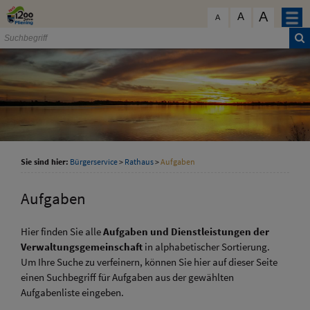
Zum Inhalt
,
zur Navigation
oder
zur Startseite
springen.
A
schließen
A
A
Sie sind hier:
Bürgerservice
>
Rathaus
>
Aufgaben
Aufgaben
Hier finden Sie alle
Aufgaben und Dienstleistungen der
Verwaltungsgemeinschaft
in alphabetischer Sortierung.
Um Ihre Suche zu verfeinern, können Sie hier auf dieser Seite
einen Suchbegriff für Aufgaben aus der gewählten
Aufgabenliste eingeben.