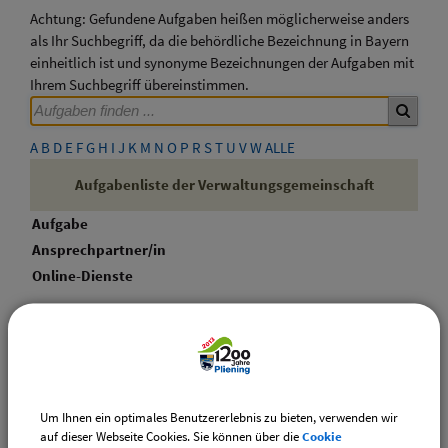
Achtung: Gefundene Aufgaben heißen möglicherweise anders
als Ihr Suchbegriff, da die behördliche Bezeichnung in Bayern
einheitlich ist und synonyme Bezeichnungen der Aufgaben mit
Ihrem Suchbegriff übereinstimmen.
A
B
D
E
F
G
H
I
J
K
M
N
O
P
R
S
T
U
V
W
ALLE
Aufgabenliste der Verwaltungsgemeinschaft
Aufgabe
Ansprechpartner/in
Online-Dienste
Anzahl der gelisteten Aufgaben: 0 von möglichen 145
zurück
Um Ihnen ein optimales Benutzererlebnis zu bieten, verwenden wir
auf dieser Webseite Cookies. Sie können über die
Cookie