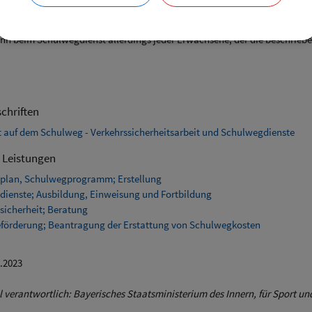
ein. Außerdem müssen Sie bei Wind und Wetter draußen stehen und auch u
ersicht bewahren. Oft sind es Eltern und Verwandte von Schulkindern, di
ann beim Schulwegdienst allerdings jeder Erwachsene, der die beschriebe
chriften
t auf dem Schulweg - Verkehrssicherheitsarbeit und Schulwegdienste
 Leistungen
plan, Schulwegprogramm; Erstellung
ienste; Ausbildung, Einweisung und Fortbildung
icherheit; Beratung
förderung; Beantragung der Erstattung von Schulwegkosten
3.2023
 verantwortlich: Bayerisches Staatsministerium des Innern, für Sport un