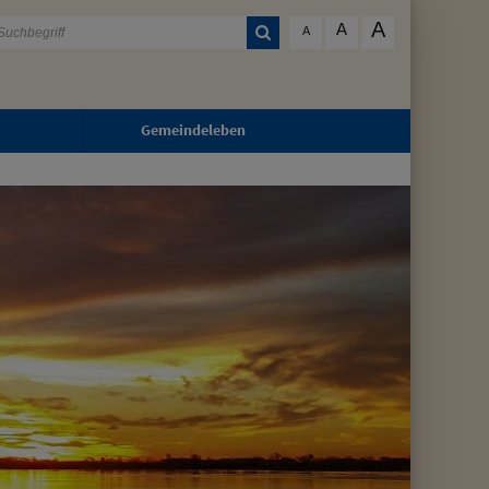
A
A
A
Gemeindeleben