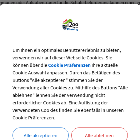
munen oder Aufgabenträger für die Schülerbeförderung können einen g
eines Schulwegdienstes sind die Schule, der Elternbeirat, der Örtliche Ver
ht zu hören. Die Landesverkehrswacht Bayern e. V. und die örtlichen 
er unterstützen und, soweit möglich, die erforderlichen Ausrüstungen zu
en im Schulwegdienst als Schülerlotsen und Schulbuslotsen eingesetzt we
usbegleiter werden geeignete Erwachsene gesucht.
Um Ihnen ein optimales Benutzererlebnis zu bieten,
er oder Schulbusbegleiter erhalten wetterfeste gelbe Warnkleidung und e
verwenden wir auf dieser Webseite Cookies. Sie
ung der Tätigkeit kann im Rahmen von Schulveranstaltungen oder ähnlich
können über die
Cookie Präferenzen
Ihre aktuelle
nnen sie ggf. von der Gemeinde auch eine Aufwandsentschädigung erhal
Cookie Auswahl anpassen. Durch das Betätigen des
 Tätigkeit selbst, sowie auf dem direkten Weg zu Ihrem Einsatzort und z
Buttons "Alle akzeptieren" stimmen Sie der
 Unfallversicherungsschutz. Diese Versicherung ist kostenlos.
Verwendung aller Cookies zu. Mithilfe des Buttons "Alle
ablehnen" lehnen Sie der Verwendung nicht
zungen
erforderlicher Cookies ab. Eine Auflistung der
en im Schulwegdienst nur eingesetzt werden, wenn sie sich freiwillig zur
verwendeten Cookies finden Sie ebenfalls in unseren
ise 12 Jahre z. B. bei Teilhauptschulen I ‑, persönlich für den Schulwegd
Cookie Präferenzen.
iserklärung der Erziehungsberechtigten vorliegt. Die Benennung von geei
mit den Klassenleitern und dem Verkehrslehrer.
Alle akzeptieren
Alle ablehnen
namt als Schulweghelfer oder Schulbusbegleiter ausüben zu können, müsse