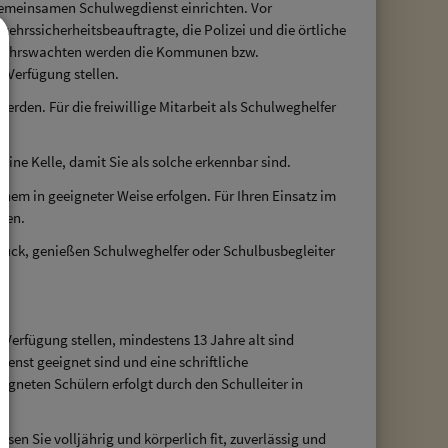
emeinsamen Schulwegdienst einrichten. Vor
kehrssicherheitsbeauftragte, die Polizei und die örtliche
Verkehrswachten werden die Kommunen bzw.
 Verfügung stellen.
rden. Für die freiwillige Mitarbeit als Schulweghelfer
ine Kelle, damit Sie als solche erkennbar sind.
em in geeigneter Weise erfolgen. Für Ihren Einsatz im
ten.
urück, genießen Schulweghelfer oder Schulbusbegleiter
 Verfügung stellen, mindestens 13 Jahre alt sind
ienst geeignet sind und eine schriftliche
gneten Schülern erfolgt durch den Schulleiter in
n Sie volljährig und körperlich fit, zuverlässig und