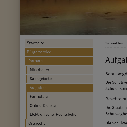
Startseite
Sie sind hier:
Bürgerservice
Aufga
Rathaus
Mitarbeiter
Schulwegd
Sachgebiete
Die Schulwe
Aufgaben
Schüler kön
Formulare
Beschreib
Online-Dienste
Die Staatsm
Schulweghel
Elektronischer Rechtsbehelf
Die Schulwe
Ortsrecht