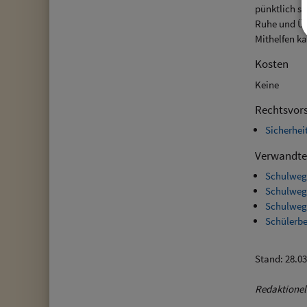
pünktlich s
Ruhe und Üb
Mithelfen k
Kosten
Keine
Rechtsvors
Sicherhei
Verwandte
Schulweg
Schulwegd
Schulwegs
Schülerbe
Stand: 28.0
Redaktionell