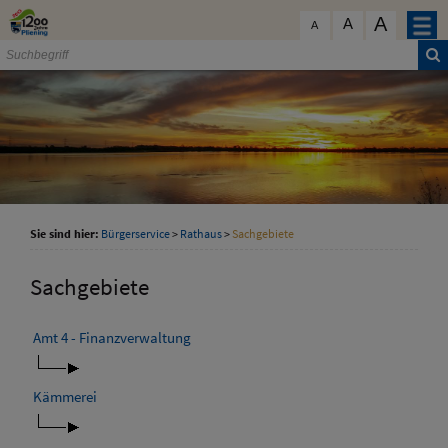
Zum Inhalt
,
zur Navigation
oder
zur Startseite
springen.
A
schließen
A
A
Sie sind hier:
Bürgerservice
>
Rathaus
>
Sachgebiete
Sachgebiete
Amt 4 - Finanzverwaltung
Kämmerei