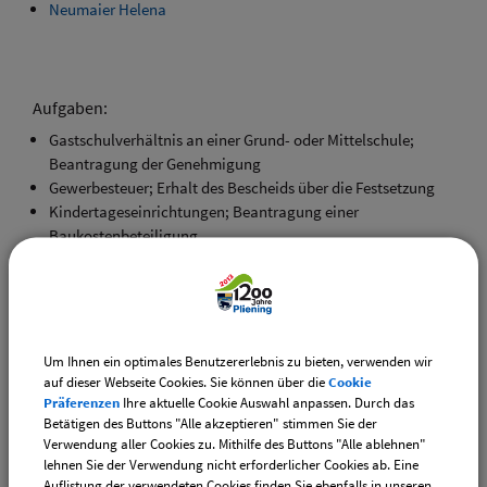
Neumaier Helena
Aufgaben:
Gastschulverhältnis an einer Grund- oder Mittelschule;
Beantragung der Genehmigung
Gewerbesteuer; Erhalt des Bescheids über die Festsetzung
Kindertageseinrichtungen; Beantragung einer
Baukostenbeteiligung
Kindertageseinrichtungen; Informationen
Kommunale Finanzangelegenheiten; Informationen
Kommunaler Finanzausgleich; Allgemeine Informationen
über die Zuweisungen an Gemeinden
Konzessionsabgabe; Zahlung
Um Ihnen ein optimales Benutzererlebnis zu bieten, verwenden wir
Personalausgaben der Gemeinde; Informationen
auf dieser Webseite Cookies. Sie können über die
Cookie
Prüfungswesen; Örtliche Rechnungsprüfung der Gemeinde
Präferenzen
Ihre aktuelle Cookie Auswahl anpassen. Durch das
Betätigen des Buttons "Alle akzeptieren" stimmen Sie der
Schüleraustausch; Informationen zu Förderungen
Verwendung aller Cookies zu. Mithilfe des Buttons "Alle ablehnen"
Schülerbeförderung; Beantragung der Erstattung von
lehnen Sie der Verwendung nicht erforderlicher Cookies ab. Eine
Schulwegkosten
Auflistung der verwendeten Cookies finden Sie ebenfalls in unseren