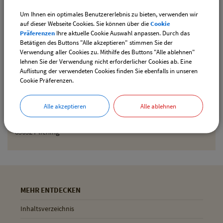
Um Ihnen ein optimales Benutzererlebnis zu bieten, verwenden wir
Den gewählten Termin als iCal-Kalenderdatei
auf dieser Webseite Cookies. Sie können über die
Cookie
downloaden
Präferenzen
Ihre aktuelle Cookie Auswahl anpassen. Durch das
Betätigen des Buttons "Alle akzeptieren" stimmen Sie der
Verwendung aller Cookies zu. Mithilfe des Buttons "Alle ablehnen"
lehnen Sie der Verwendung nicht erforderlicher Cookies ab. Eine
Drucken
Auflistung der verwendeten Cookies finden Sie ebenfalls in unseren
Cookie Präferenzen.
Gemeinde Pliening
Alle akzeptieren
Alle ablehnen
Geltinger Str. 18
85652 Pliening
MEHR ENTDECKEN
Inhaltsverzeichnis