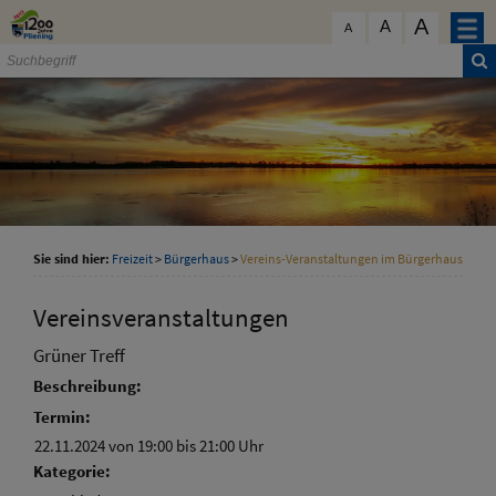
Zum Inhalt
,
zur Navigation
oder
zur Startseite
springen.
A
schließen
A
A
Sie sind hier:
Freizeit
>
Bürgerhaus
>
Vereins-Veranstaltungen im Bürgerhaus
Vereinsveranstaltungen
Grüner Treff
Beschreibung:
Termin:
22.11.2024 von 19:00
bis 21:00 Uhr
Kategorie: