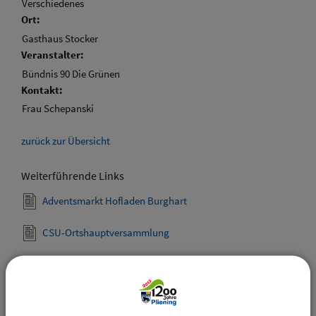
Verschiedenes
Ort:
Gasthaus Stocker
Veranstalter:
Bündnis 90 Die Grünen
Kontakt:
Frau Schepanski
zurück zur Übersicht
Weiterführende Links
Adventsmarkt Hofladen Burghart
CSU-Ortshauptversammlung
Downloads
Den gewählten Termin als VCS-Kalenderdatei
downloaden