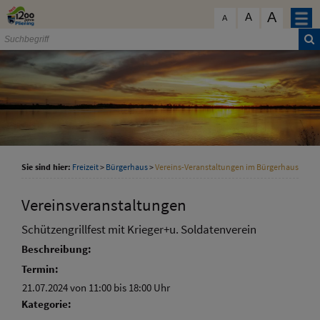
Zum Inhalt
,
zur Navigation
oder
zur Startseite
springen.
A
schließen
A
A
Sie sind hier:
Freizeit
>
Bürgerhaus
>
Vereins-Veranstaltungen im Bürgerhaus
Vereinsveranstaltungen
Schützengrillfest mit Krieger+u. Soldatenverein
Beschreibung:
Termin:
21.07.2024 von 11:00
bis 18:00 Uhr
Kategorie: