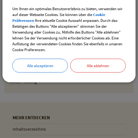
Um Ihnen ein optimales Benutzererlebnis zu bieten, verwenden wir
Den gewählten Termin als iCal-Kalenderdatei
auf dieser Webseite Cookies. Sie können über die
Cookie
downloaden
Präferenzen
Ihre aktuelle Cookie Auswahl anpassen. Durch das
Betätigen des Buttons "Alle akzeptieren" stimmen Sie der
Verwendung aller Cookies zu. Mithilfe des Buttons "Alle ablehnen"
lehnen Sie der Verwendung nicht erforderlicher Cookies ab. Eine
Drucken
Auflistung der verwendeten Cookies finden Sie ebenfalls in unseren
Cookie Präferenzen.
Gemeinde Pliening
Alle akzeptieren
Alle ablehnen
Geltinger Str. 18
85652 Pliening
MEHR ENTDECKEN
Inhaltsverzeichnis