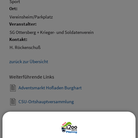
Sport
Ort:
Vereinsheim/Parkplatz
Veranstalter:
SG Ottersberg + Krieger- und Soldatenverein
Kontakt:
H. Röckenschuß
zurück zur Übersicht
Weiterführende Links
Adventsmarkt Hofladen Burghart
CSU-Ortshauptversammlung
Downloads
Den gewählten Termin als VCS-Kalenderdatei
downloaden