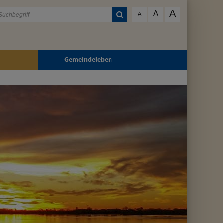
A
A
A
Gemeindeleben