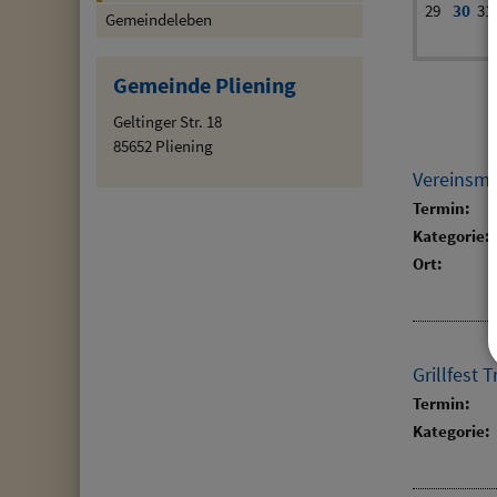
29
30
31
Gemeindeleben
Gemeinde Pliening
Geltinger Str. 18
85652 Pliening
Vereinsme
Termin:
Kategorie:
Ort:
Grillfest 
Termin:
Kategorie: