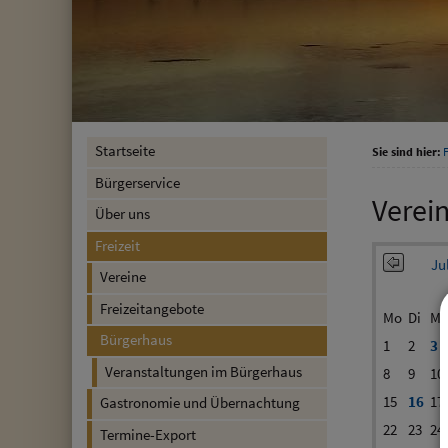
Startseite
Sie sind hier:
F
Bürgerservice
Verei
Über uns
Freizeit
Ju
Vereine
Freizeitangebote
Mo
Di
Mi
Bürgerhaus
1
2
3
Veranstaltungen im Bürgerhaus
8
9
10
15
16
17
Gastronomie und Übernachtung
22
23
24
Termine-Export