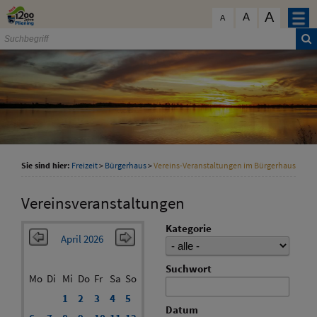
Zum Inhalt
,
zur Navigation
oder
zur Startseite
springen.
A
schließen
A
A
Sie sind hier:
Freizeit
>
Bürgerhaus
>
Vereins-Veranstaltungen im Bürgerhaus
Vereinsveranstaltungen
Kategorie
April 2026
Suchwort
Mo
Di
Mi
Do
Fr
Sa
So
1
2
3
4
5
Datum