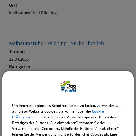
Ort:
Maibaumstüberl Pliening -
Maibaumstüberl Pliening - Stüberlbetrieb
Termin:
12.04.2026
Kategorie:
Vereine
Ort:
Maibaumstüberl Pliening -
Um Ihnen ein optimales Benutzererlebnis zu bieten, verwenden wir
auf dieser Webseite Cookies. Sie können über die
Cookie
Präferenzen
Ihre aktuelle Cookie Auswahl anpassen. Durch das
Maibaumstüberl Pliening - Kesselfleischessen
Betätigen des Buttons "Alle akzeptieren" stimmen Sie der
Verwendung aller Cookies zu. Mithilfe des Buttons "Alle ablehnen"
Termin:
lehnen Sie der Verwendung nicht erforderlicher Cookies ab. Eine