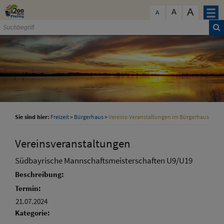
Zum Inhalt
,
zur Navigation
oder
zur Startseite
springen.
A
schließen
A
A
Sie sind hier:
Freizeit
>
Bürgerhaus
>
Vereins-Veranstaltungen im Bürgerhaus
Vereinsveranstaltungen
Südbayrische Mannschaftsmeisterschaften U9/U19
Beschreibung:
Termin:
21.07.2024
Kategorie: