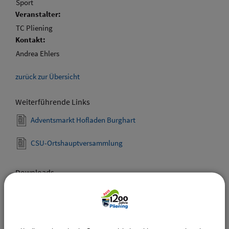
Sport
Veranstalter:
TC Pliening
Kontakt:
Andrea Ehlers
zurück zur Übersicht
Weiterführende Links
Adventsmarkt Hofladen Burghart
CSU-Ortshauptversammlung
Downloads
Den gewählten Termin als VCS-Kalenderdatei
downloaden
Den gewählten Termin als iCal-Kalenderdatei