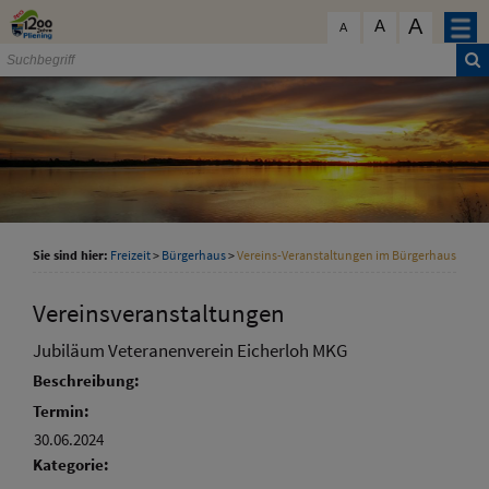
Zum Inhalt
,
zur Navigation
oder
zur Startseite
springen.
A
schließen
A
A
Sie sind hier:
Freizeit
>
Bürgerhaus
>
Vereins-Veranstaltungen im Bürgerhaus
Vereinsveranstaltungen
Jubiläum Veteranenverein Eicherloh MKG
Beschreibung:
Termin:
30.06.2024
Kategorie: