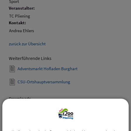
Sport
Veranstalter:
TC Pliening
Kontakt:
Andrea Ehlers
zurück zur Übersicht
Weiterführende Links
Adventsmarkt Hofladen Burghart
CSU-Ortshauptversammlung
Downloads
Den gewählten Termin als VCS-Kalenderdatei
downloaden
Den gewählten Termin als iCal-Kalenderdatei