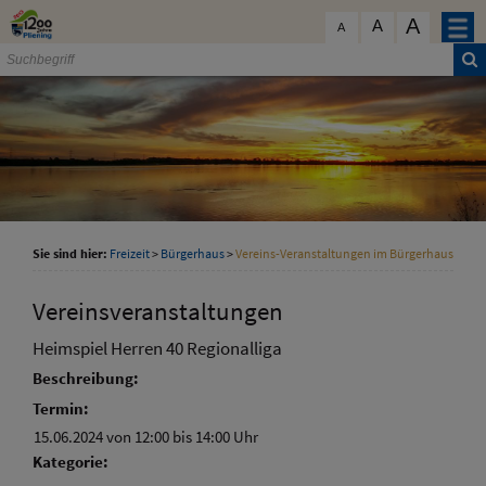
Zum Inhalt
,
zur Navigation
oder
zur Startseite
springen.
A
schließen
A
A
Sie sind hier:
Freizeit
>
Bürgerhaus
>
Vereins-Veranstaltungen im Bürgerhaus
Vereinsveranstaltungen
Heimspiel Herren 40 Regionalliga
Beschreibung:
Termin:
15.06.2024 von 12:00
bis 14:00 Uhr
Kategorie: