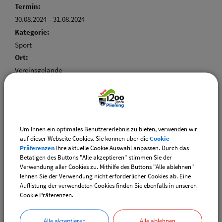
Termin:
30.08.2024
–
31.08.2024
Kategorie:
Sport
Ort:
Vereinsgelände
Um Ihnen ein optimales Benutzererlebnis zu bieten, verwenden wir
Weiterführende Links
auf dieser Webseite Cookies. Sie können über die
Cookie
Präferenzen
Ihre aktuelle Cookie Auswahl anpassen. Durch das
Adventsmarkt Hofladen Burghart
Betätigen des Buttons "Alle akzeptieren" stimmen Sie der
Verwendung aller Cookies zu. Mithilfe des Buttons "Alle ablehnen"
CSU-Ortshauptversammlung
lehnen Sie der Verwendung nicht erforderlicher Cookies ab. Eine
Auflistung der verwendeten Cookies finden Sie ebenfalls in unseren
Cookie Präferenzen.
Downloads
Die gefundenen Termine als VCS-Kalenderdatei
Alle akzeptieren
Alle ablehnen