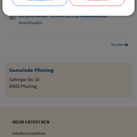
downloaden
Die gefundenen Termine als iCal-Kalenderdatei
downloaden
Drucken
Gemeinde Pliening
Geltinger Str. 18
85652 Pliening
MEHR ENTDECKEN
Inhaltsverzeichnis