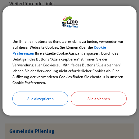
Weiterführende Links
Adventsmarkt Hofladen Burghart
CSU-Ortshauptversammlung
Um Ihnen ein optimales Benutzererlebnis zu bieten, verwenden wir
Downloads
auf dieser Webseite Cookies. Sie können über die
Cookie
Präferenzen
Ihre aktuelle Cookie Auswahl anpassen. Durch das
Den gewählten Termin als VCS-Kalenderdatei
Betätigen des Buttons "Alle akzeptieren" stimmen Sie der
downloaden
Verwendung aller Cookies zu. Mithilfe des Buttons "Alle ablehnen"
lehnen Sie der Verwendung nicht erforderlicher Cookies ab. Eine
Den gewählten Termin als iCal-Kalenderdatei
Auflistung der verwendeten Cookies finden Sie ebenfalls in unseren
downloaden
Cookie Präferenzen.
Alle akzeptieren
Alle ablehnen
Drucken
Gemeinde Pliening