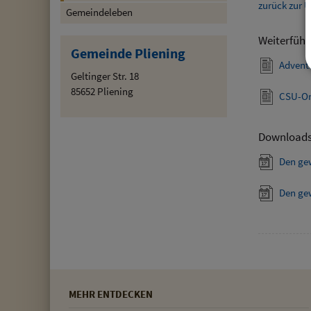
zurück zur Ü
Gemeindeleben
Weiterführ
Gemeinde Pliening
Advent
Geltinger Str. 18
85652 Pliening
CSU-Or
Download
Den ge
Den ge
MEHR ENTDECKEN