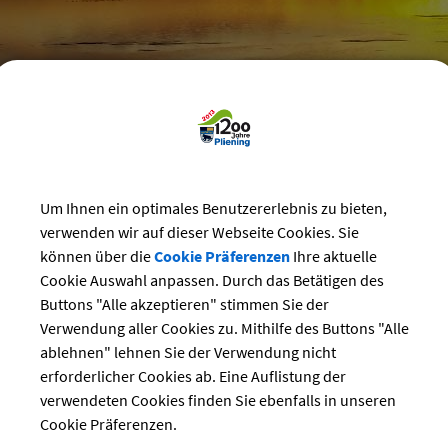
reizeit
>
Bürgerhaus
>
Vereins-Veranstaltungen im Bürgerhaus
nsveranstaltungen
Um Ihnen ein optimales Benutzererlebnis zu bieten,
verwenden wir auf dieser Webseite Cookies. Sie
können über die
Cookie Präferenzen
Ihre aktuelle
Cookie Auswahl anpassen. Durch das Betätigen des
ng:
Buttons "Alle akzeptieren" stimmen Sie der
15.08.2024
Verwendung aller Cookies zu. Mithilfe des Buttons "Alle
Kirche
ablehnen" lehnen Sie der Verwendung nicht
Pfarrgarten
erforderlicher Cookies ab. Eine Auflistung der
r:
Pfarrei Gelting
verwendeten Cookies finden Sie ebenfalls in unseren
H. Burghart
Cookie Präferenzen.