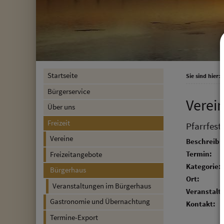
Startseite
Sie sind hier:
F
Bürgerservice
Verei
Über uns
Freizeit
Pfarrfest
Vereine
Beschreibu
Termin:
Freizeitangebote
Kategorie:
Bürgerhaus
Ort:
Veranstaltungen im Bürgerhaus
Veranstalte
Gastronomie und Übernachtung
Kontakt:
Termine-Export