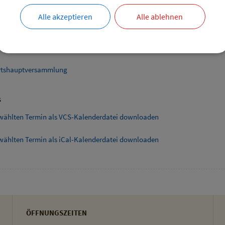
bersicht
Alle akzeptieren
Alle ablehnen
ende Links
smarkt Hofladen Burghart
tshauptversammlung
s
wählten Termin als VCS-Kalenderdatei downloaden
wählten Termin als iCal-Kalenderdatei downloaden
ÖFFNUNGSZEITEN