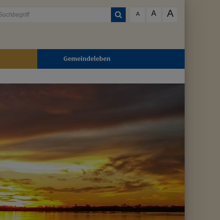
A
A
A
Gemeindeleben