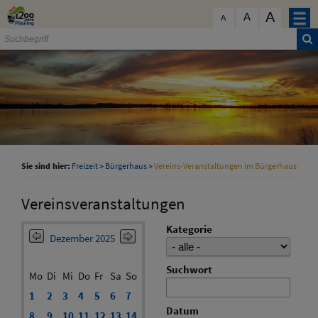
Zum Inhalt
,
zur Navigation
oder
zur Startseite
springen.
A
schließen
A
A
Sie sind hier:
Freizeit
>
Bürgerhaus
>
Vereins-Veranstaltungen im Bürgerhaus
Vereinsveranstaltungen
Kategorie
Dezember 2025
Suchwort
Mo
Di
Mi
Do
Fr
Sa
So
1
2
3
4
5
6
7
Datum
8
9
10
11
12
13
14