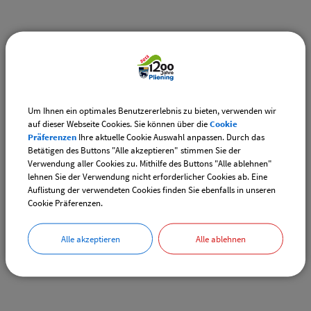
Weiterführende Links
Adventsmarkt Hofladen Burghart
CSU-Ortshauptversammlung
Um Ihnen ein optimales Benutzererlebnis zu bieten, verwenden wir
auf dieser Webseite Cookies. Sie können über die
Cookie
Präferenzen
Ihre aktuelle Cookie Auswahl anpassen. Durch das
Downloads
Betätigen des Buttons "Alle akzeptieren" stimmen Sie der
Verwendung aller Cookies zu. Mithilfe des Buttons "Alle ablehnen"
Den gewählten Termin als VCS-Kalenderdatei
lehnen Sie der Verwendung nicht erforderlicher Cookies ab. Eine
downloaden
Auflistung der verwendeten Cookies finden Sie ebenfalls in unseren
Cookie Präferenzen.
Den gewählten Termin als iCal-Kalenderdatei
downloaden
Alle akzeptieren
Alle ablehnen
Drucken