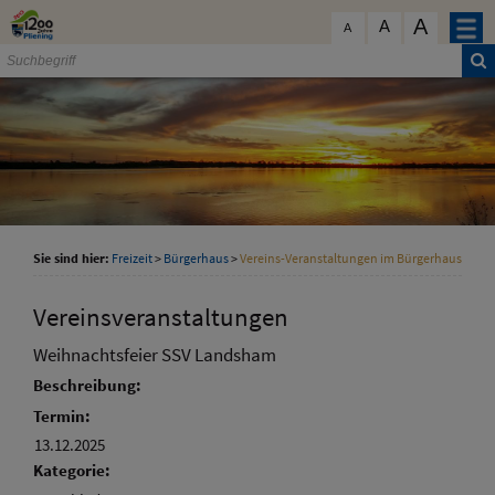
Zum Inhalt
,
zur Navigation
oder
zur Startseite
springen.
A
schließen
A
A
Sie sind hier:
Freizeit
>
Bürgerhaus
>
Vereins-Veranstaltungen im Bürgerhaus
Vereinsveranstaltungen
Weihnachtsfeier SSV Landsham
Beschreibung:
Termin:
13.12.2025
Kategorie: