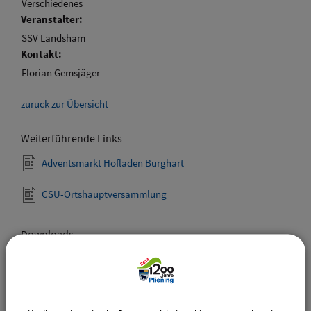
Verschiedenes
Veranstalter:
SSV Landsham
Kontakt:
Florian Gemsjäger
zurück zur Übersicht
Weiterführende Links
Adventsmarkt Hofladen Burghart
CSU-Ortshauptversammlung
Downloads
Den gewählten Termin als VCS-Kalenderdatei
downloaden
Den gewählten Termin als iCal-Kalenderdatei