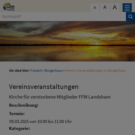
Zum Inhalt
,
zur Navigation
oder
zur Startseite
springen.
A
schließen
A
A
Sie sind hier:
Freizeit
>
Bürgerhaus
>
Vereins-Veranstaltungen im Bürgerhaus
Vereinsveranstaltungen
Kirche für verstorbene Mitglieder FFW Landsham
Beschreibung:
Termin:
09.03.2025 von 10:00
bis 11:00 Uhr
Kategorie: