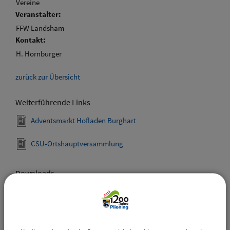
Vereine
Veranstalter:
FFW Landsham
Kontakt:
H. Hornburger
zurück zur Übersicht
Weiterführende Links
Adventsmarkt Hofladen Burghart
CSU-Ortshauptversammlung
Downloads
Den gewählten Termin als VCS-Kalenderdatei
downloaden
Den gewählten Termin als iCal-Kalenderdatei