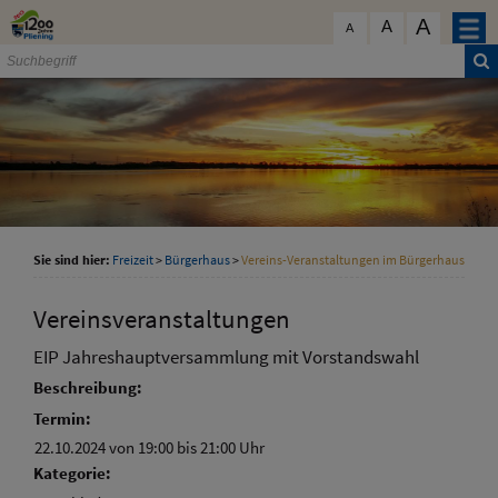
Zum Inhalt
,
zur Navigation
oder
zur Startseite
springen.
A
schließen
A
A
Sie sind hier:
Freizeit
>
Bürgerhaus
>
Vereins-Veranstaltungen im Bürgerhaus
Vereinsveranstaltungen
EIP Jahreshauptversammlung mit Vorstandswahl
Beschreibung:
Termin:
22.10.2024 von 19:00
bis 21:00 Uhr
Kategorie: