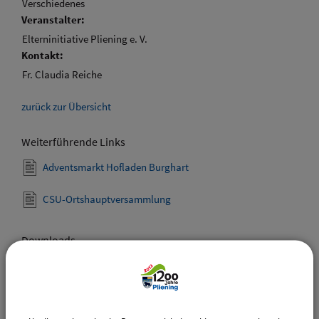
Verschiedenes
Veranstalter:
Elterninitiative Pliening e. V.
Kontakt:
Fr. Claudia Reiche
zurück zur Übersicht
Weiterführende Links
Adventsmarkt Hofladen Burghart
CSU-Ortshauptversammlung
Downloads
Den gewählten Termin als VCS-Kalenderdatei
downloaden
Den gewählten Termin als iCal-Kalenderdatei