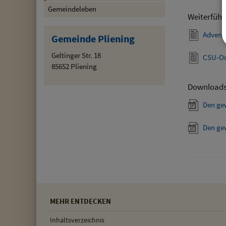
Gemeindeleben
Weiterführ
Advent
Gemeinde Pliening
Geltinger Str. 18
CSU-Or
85652 Pliening
Download
Den ge
Den ge
MEHR ENTDECKEN
Inhaltsverzeichnis