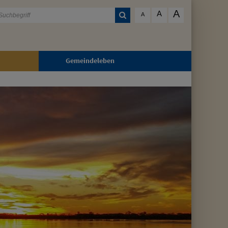
A
A
A
Gemeindeleben