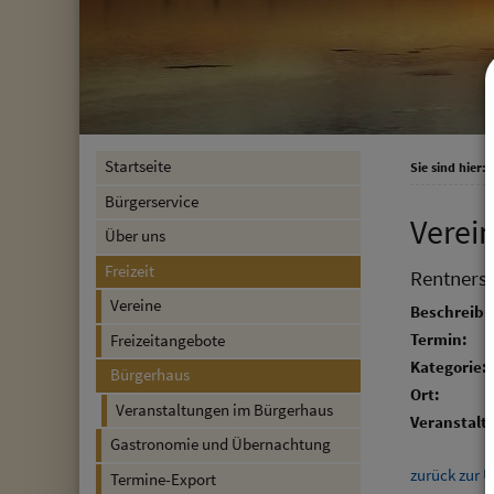
Startseite
Sie sind hier:
F
Bürgerservice
Verei
Über uns
Freizeit
Rentners
Vereine
Beschreibu
Termin:
Freizeitangebote
Kategorie:
Bürgerhaus
Ort:
Veranstaltungen im Bürgerhaus
Veranstalte
Gastronomie und Übernachtung
zurück zur Ü
Termine-Export