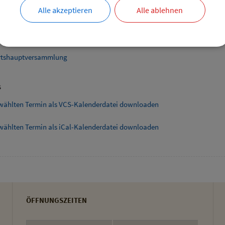
Alle akzeptieren
Alle ablehnen
ende Links
smarkt Hofladen Burghart
tshauptversammlung
s
wählten Termin als VCS-Kalenderdatei downloaden
wählten Termin als iCal-Kalenderdatei downloaden
ÖFFNUNGSZEITEN