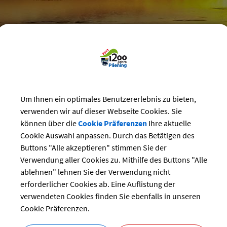
reizeit
>
Bürgerhaus
>
Vereins-Veranstaltungen im Bürgerhaus
Um Ihnen ein optimales Benutzererlebnis zu bieten,
nsveranstaltungen
verwenden wir auf dieser Webseite Cookies. Sie
können über die
Cookie Präferenzen
Ihre aktuelle
tammtisch
Cookie Auswahl anpassen. Durch das Betätigen des
ng:
Buttons "Alle akzeptieren" stimmen Sie der
04.09.2024 von 14:00
bis 16:00 Uhr
Verwendung aller Cookies zu. Mithilfe des Buttons "Alle
Senioren
ablehnen" lehnen Sie der Verwendung nicht
Vereinsheim
erforderlicher Cookies ab. Eine Auflistung der
r:
SG Ottersberg
verwendeten Cookies finden Sie ebenfalls in unseren
Cookie Präferenzen.
bersicht