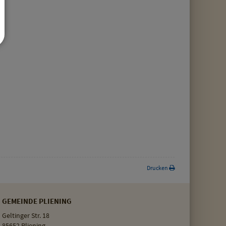
Drucken
GEMEINDE PLIENING
Geltinger Str. 18
85652 Pliening