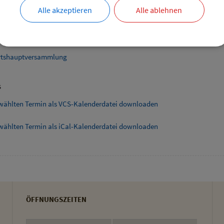
Alle akzeptieren
Alle ablehnen
ende Links
smarkt Hofladen Burghart
tshauptversammlung
s
wählten Termin als VCS-Kalenderdatei downloaden
wählten Termin als iCal-Kalenderdatei downloaden
ÖFFNUNGSZEITEN