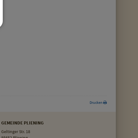
Drucken
GEMEINDE PLIENING
Geltinger Str. 18
85652 Pliening