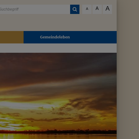
A
A
A
Gemeindeleben