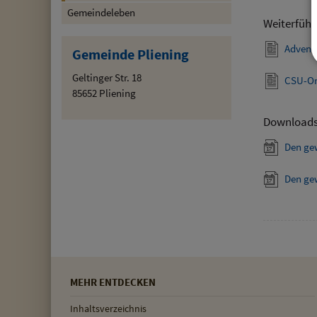
Gemeindeleben
Weiterführ
Advent
Gemeinde Pliening
Geltinger Str. 18
CSU-Or
85652 Pliening
Download
Den ge
Den ge
MEHR ENTDECKEN
Inhaltsverzeichnis