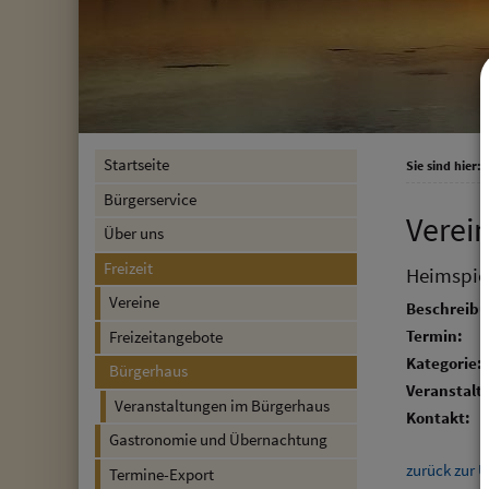
Startseite
Sie sind hier:
F
Bürgerservice
Verei
Über uns
Freizeit
Heimspiel
Vereine
Beschreibu
Termin:
Freizeitangebote
Kategorie:
Bürgerhaus
Veranstalte
Veranstaltungen im Bürgerhaus
Kontakt:
Gastronomie und Übernachtung
zurück zur Ü
Termine-Export