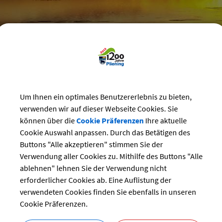
reizeit
>
Bürgerhaus
>
Vereins-Veranstaltungen im Bürgerhaus
Um Ihnen ein optimales Benutzererlebnis zu bieten,
nsveranstaltungen
verwenden wir auf dieser Webseite Cookies. Sie
können über die
Cookie Präferenzen
Ihre aktuelle
 Herren 50 Regionalliga
Cookie Auswahl anpassen. Durch das Betätigen des
ng:
Buttons "Alle akzeptieren" stimmen Sie der
22.06.2024 von 12:00
bis 14:00 Uhr
Verwendung aller Cookies zu. Mithilfe des Buttons "Alle
Sport
ablehnen" lehnen Sie der Verwendung nicht
r:
TC Pliening
erforderlicher Cookies ab. Eine Auflistung der
Andrea Ehlers
verwendeten Cookies finden Sie ebenfalls in unseren
Cookie Präferenzen.
bersicht