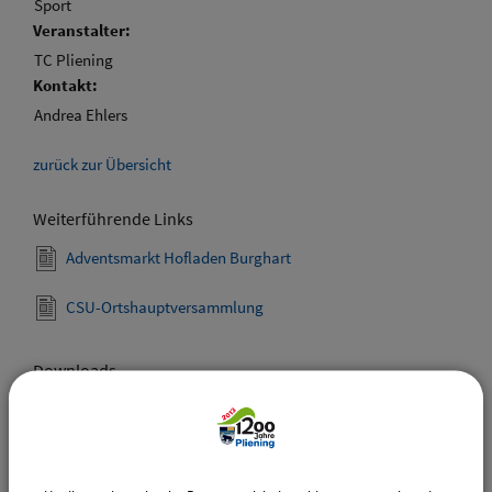
Sport
Veranstalter:
TC Pliening
Kontakt:
Andrea Ehlers
zurück zur Übersicht
Weiterführende Links
Adventsmarkt Hofladen Burghart
CSU-Ortshauptversammlung
Downloads
Den gewählten Termin als VCS-Kalenderdatei
downloaden
Den gewählten Termin als iCal-Kalenderdatei