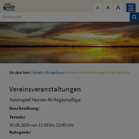
Zum Inhalt
,
zur Navigation
oder
zur Startseite
springen.
A
schließen
A
A
Sie sind hier:
Freizeit
>
Bürgerhaus
>
Vereins-Veranstaltungen im Bürgerhaus
Vereinsveranstaltungen
Heimspiel Herren 40 Regionalliga
Beschreibung:
Termin:
05.05.2024 von 11:00
bis 13:00 Uhr
Kategorie: