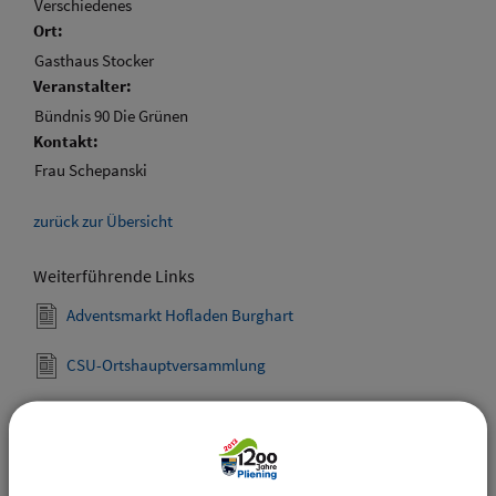
Verschiedenes
Ort:
Gasthaus Stocker
Veranstalter:
Bündnis 90 Die Grünen
Kontakt:
Frau Schepanski
zurück zur Übersicht
Weiterführende Links
Adventsmarkt Hofladen Burghart
CSU-Ortshauptversammlung
Downloads
Den gewählten Termin als VCS-Kalenderdatei
downloaden