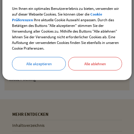
Um Ihnen ein optimales Benutzererlebnis zu bieten, verwenden wir
Den gewählten Termin als iCal-Kalenderdatei
auf dieser Webseite Cookies. Sie können über die
Cookie
downloaden
Präferenzen
Ihre aktuelle Cookie Auswahl anpassen. Durch das
Betätigen des Buttons "Alle akzeptieren" stimmen Sie der
Verwendung aller Cookies zu. Mithilfe des Buttons "Alle ablehnen"
lehnen Sie der Verwendung nicht erforderlicher Cookies ab. Eine
Drucken
Auflistung der verwendeten Cookies finden Sie ebenfalls in unseren
Cookie Präferenzen.
Gemeinde Pliening
Alle akzeptieren
Alle ablehnen
Geltinger Str. 18
85652 Pliening
MEHR ENTDECKEN
Inhaltsverzeichnis