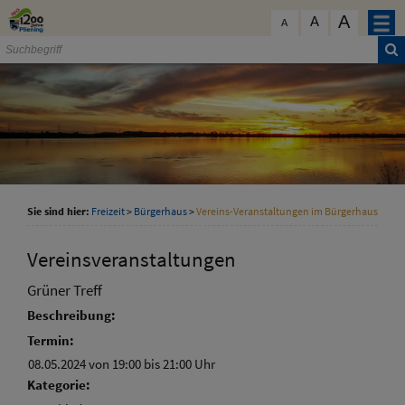
Zum Inhalt
,
zur Navigation
oder
zur Startseite
springen.
A
schließen
A
A
Sie sind hier:
Freizeit
>
Bürgerhaus
>
Vereins-Veranstaltungen im Bürgerhaus
Vereinsveranstaltungen
Grüner Treff
Beschreibung:
Termin:
08.05.2024 von 19:00
bis 21:00 Uhr
Kategorie: