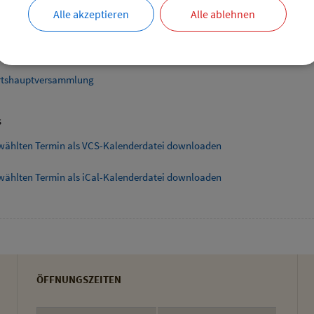
Alle akzeptieren
Alle ablehnen
ende Links
smarkt Hofladen Burghart
tshauptversammlung
s
wählten Termin als VCS-Kalenderdatei downloaden
wählten Termin als iCal-Kalenderdatei downloaden
ÖFFNUNGSZEITEN