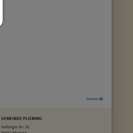
Drucken
GEMEINDE PLIENING
Geltinger Str. 18
85652 Pliening