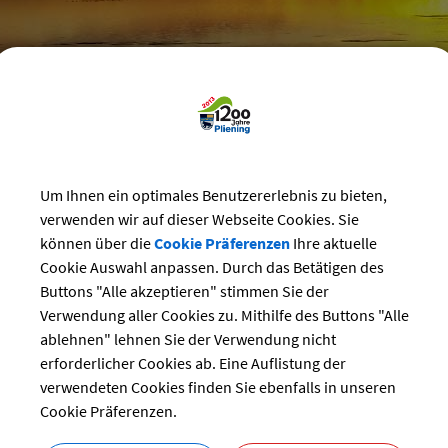
reizeit
>
Bürgerhaus
>
Vereins-Veranstaltungen im Bürgerhaus
Um Ihnen ein optimales Benutzererlebnis zu bieten,
nsveranstaltungen
verwenden wir auf dieser Webseite Cookies. Sie
können über die
Cookie Präferenzen
Ihre aktuelle
t
Cookie Auswahl anpassen. Durch das Betätigen des
ng:
Buttons "Alle akzeptieren" stimmen Sie der
06.07.2024
Verwendung aller Cookies zu. Mithilfe des Buttons "Alle
Vereine
ablehnen" lehnen Sie der Verwendung nicht
Ottersberg
erforderlicher Cookies ab. Eine Auflistung der
r:
Dorfgemeinschaft Ottersberg
verwendeten Cookies finden Sie ebenfalls in unseren
Cookie Präferenzen.
bersicht