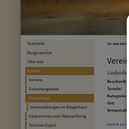
Startseite
Sie sind hier:
F
Bürgerservice
Verei
Über uns
Freizeit
Lindenfes
Vereine
Beschreibu
Termin:
Freizeitangebote
Kategorie:
Bürgerhaus
Ort:
Veranstaltungen im Bürgerhaus
Veranstalte
Gastronomie und Übernachtung
zurück zur Ü
Termine-Export