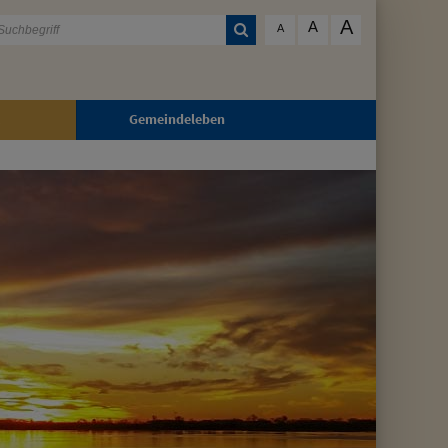
A
A
A
Gemeindeleben