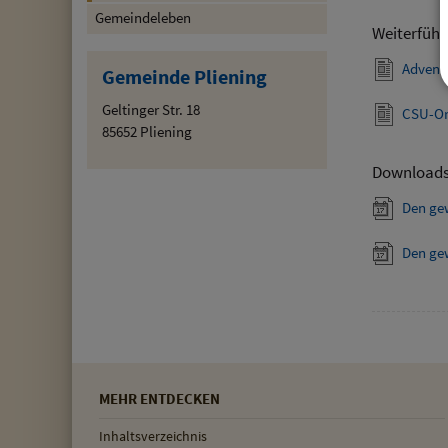
Gemeindeleben
Weiterführ
Advent
Gemeinde Pliening
Geltinger Str. 18
CSU-Or
85652 Pliening
Download
Den ge
Den ge
MEHR ENTDECKEN
Inhaltsverzeichnis