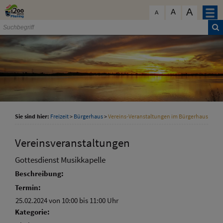
Zum Inhalt
,
zur Navigation
oder
zur Startseite
springen.
A
schließen
A
A
Sie sind hier:
Freizeit
>
Bürgerhaus
>
Vereins-Veranstaltungen im Bürgerhaus
Vereinsveranstaltungen
Gottesdienst Musikkapelle
Beschreibung:
Termin:
25.02.2024 von 10:00
bis 11:00 Uhr
Kategorie: