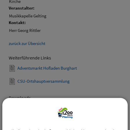
Kirche
Veranstalter:
Musikkapelle Gelting
Kontakt:
Herr Georg Rittler
zurück zur Übersicht
Weiterführende Links
Adventsmarkt Hofladen Burghart
CSU-Ortshauptversammlung
Downloads
Den gewählten Termin als VCS-Kalenderdatei
downloaden
Den gewählten Termin als iCal-Kalenderdatei