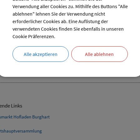
31
Verwendung aller Cookies zu. Mithilfe des Buttons "Alle
reset
ablehnen" lehnen Sie der Verwendung nicht
erforderlicher Cookies ab. Eine Auflistung der
verwendeten Cookies finden Sie ebenfalls in unseren
Cookie Präferenzen.
ier FFW Landsham
Alle akzeptieren
Alle ablehnen
31.10.2024 von 19:00
bis 22:00 Uhr
Verschiedenes
ende Links
smarkt Hofladen Burghart
tshauptversammlung