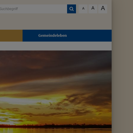
A
A
A
Gemeindeleben