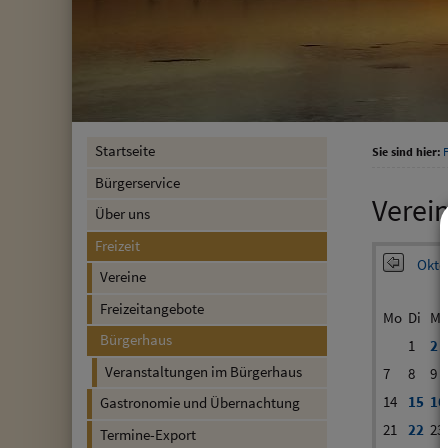
Startseite
Sie sind hier:
F
Bürgerservice
Verei
Über uns
Freizeit
Okto
Vereine
Freizeitangebote
Mo
Di
Mi
Bürgerhaus
1
2
Veranstaltungen im Bürgerhaus
7
8
9
14
15
16
Gastronomie und Übernachtung
21
22
23
Termine-Export