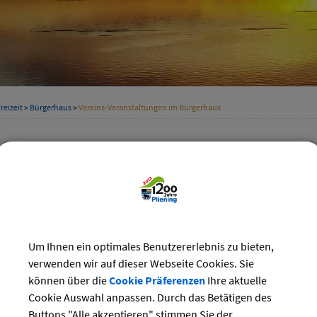
reizeit
>
Bürgerhaus
>
Vereins-Veranstaltungen im Bürgerhaus
nsveranstaltungen
Kategorie
ber 2024
Suchwort
Do
Fr
Sa
So
3
4
5
6
Um Ihnen ein optimales Benutzererlebnis zu bieten,
Datum
verwenden wir auf dieser Webseite Cookies. Sie
10
11
12
13
können über die
Cookie Präferenzen
Ihre aktuelle
17
18
19
20
Cookie Auswahl anpassen. Durch das Betätigen des
bis:
24
25
26
27
Buttons "Alle akzeptieren" stimmen Sie der