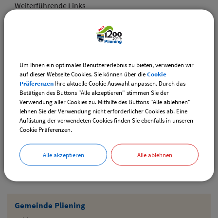
Weiterführende Links
Adventsmarkt Hofladen Burghart
CSU-Ortshauptversammlung
Um Ihnen ein optimales Benutzererlebnis zu bieten, verwenden wir
Downloads
auf dieser Webseite Cookies. Sie können über die
Cookie
Präferenzen
Ihre aktuelle Cookie Auswahl anpassen. Durch das
Den gewählten Termin als VCS-Kalenderdatei
Betätigen des Buttons "Alle akzeptieren" stimmen Sie der
downloaden
Verwendung aller Cookies zu. Mithilfe des Buttons "Alle ablehnen"
lehnen Sie der Verwendung nicht erforderlicher Cookies ab. Eine
Den gewählten Termin als iCal-Kalenderdatei
Auflistung der verwendeten Cookies finden Sie ebenfalls in unseren
downloaden
Cookie Präferenzen.
Alle akzeptieren
Alle ablehnen
Drucken
Gemeinde Pliening