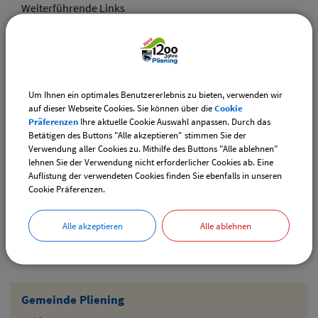
Weiterführende Links
Adventsmarkt Hofladen Burghart
CSU-Ortshauptversammlung
Um Ihnen ein optimales Benutzererlebnis zu bieten, verwenden wir
Downloads
auf dieser Webseite Cookies. Sie können über die
Cookie
Präferenzen
Ihre aktuelle Cookie Auswahl anpassen. Durch das
Den gewählten Termin als VCS-Kalenderdatei
Betätigen des Buttons "Alle akzeptieren" stimmen Sie der
downloaden
Verwendung aller Cookies zu. Mithilfe des Buttons "Alle ablehnen"
lehnen Sie der Verwendung nicht erforderlicher Cookies ab. Eine
Den gewählten Termin als iCal-Kalenderdatei
Auflistung der verwendeten Cookies finden Sie ebenfalls in unseren
downloaden
Cookie Präferenzen.
Alle akzeptieren
Alle ablehnen
Drucken
Gemeinde Pliening