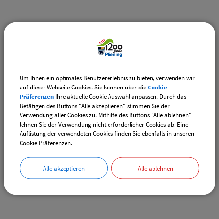
Weiterführende Links
Adventsmarkt Hofladen Burghart
CSU-Ortshauptversammlung
Um Ihnen ein optimales Benutzererlebnis zu bieten, verwenden wir
auf dieser Webseite Cookies. Sie können über die
Cookie
Präferenzen
Ihre aktuelle Cookie Auswahl anpassen. Durch das
Downloads
Betätigen des Buttons "Alle akzeptieren" stimmen Sie der
Verwendung aller Cookies zu. Mithilfe des Buttons "Alle ablehnen"
Den gewählten Termin als VCS-Kalenderdatei
lehnen Sie der Verwendung nicht erforderlicher Cookies ab. Eine
downloaden
Auflistung der verwendeten Cookies finden Sie ebenfalls in unseren
Cookie Präferenzen.
Den gewählten Termin als iCal-Kalenderdatei
downloaden
Alle akzeptieren
Alle ablehnen
Drucken