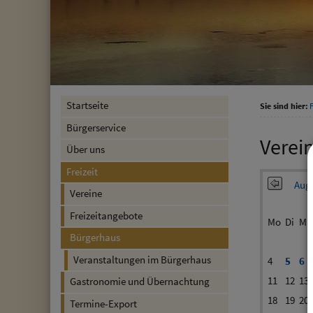
Startseite
Sie sind hier:
F
Bürgerservice
Verei
Über uns
Freizeit
Augu
Vereine
Freizeitangebote
Mo
Di
Mi
Bürgerhaus
Veranstaltungen im Bürgerhaus
4
5
6
11
12
13
Gastronomie und Übernachtung
18
19
20
Termine-Export