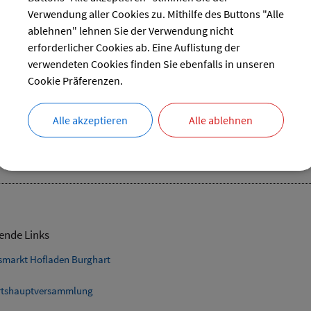
28
29
30
31
Verwendung aller Cookies zu. Mithilfe des Buttons "Alle
reset
ablehnen" lehnen Sie der Verwendung nicht
erforderlicher Cookies ab. Eine Auflistung der
verwendeten Cookies finden Sie ebenfalls in unseren
Cookie Präferenzen.
lefon
Alle akzeptieren
Alle ablehnen
05.08.2025 von 18:00
bis 19:00 Uhr
Verschiedenes
ende Links
smarkt Hofladen Burghart
tshauptversammlung