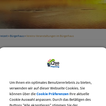
reizeit
>
Bürgerhaus
>
Vereins-Veranstaltungen im Bürgerhaus
nsveranstaltungen
Kategorie
st 2025
Suchwort
Do
Fr
Sa
So
1
2
3
Um Ihnen ein optimales Benutzererlebnis zu bieten,
Datum
verwenden wir auf dieser Webseite Cookies. Sie
7
8
9
10
können über die
Cookie Präferenzen
Ihre aktuelle
14
15
16
17
Cookie Auswahl anpassen. Durch das Betätigen des
bis:
21
22
23
24
Buttons "Alle akzeptieren" stimmen Sie der