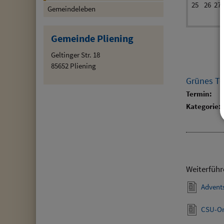
25
26
27
Gemeindeleben
Gemeinde Pliening
Geltinger Str. 18
85652 Pliening
Grünes Te
Termin:
Kategorie:
Weiterführ
Advent
CSU-Or