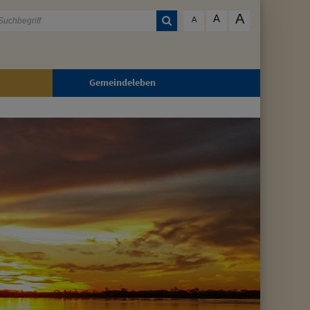
A
A
A
Gemeindeleben