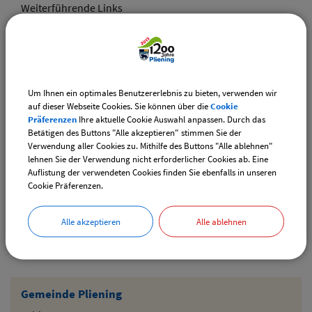
Weiterführende Links
Adventsmarkt Hofladen Burghart
CSU-Ortshauptversammlung
Um Ihnen ein optimales Benutzererlebnis zu bieten, verwenden wir
Downloads
auf dieser Webseite Cookies. Sie können über die
Cookie
Präferenzen
Ihre aktuelle Cookie Auswahl anpassen. Durch das
Den gewählten Termin als VCS-Kalenderdatei
Betätigen des Buttons "Alle akzeptieren" stimmen Sie der
downloaden
Verwendung aller Cookies zu. Mithilfe des Buttons "Alle ablehnen"
lehnen Sie der Verwendung nicht erforderlicher Cookies ab. Eine
Den gewählten Termin als iCal-Kalenderdatei
Auflistung der verwendeten Cookies finden Sie ebenfalls in unseren
downloaden
Cookie Präferenzen.
Alle akzeptieren
Alle ablehnen
Drucken
Gemeinde Pliening