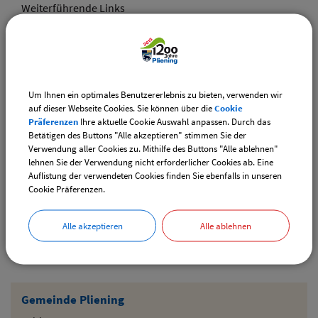
Weiterführende Links
Adventsmarkt Hofladen Burghart
CSU-Ortshauptversammlung
Um Ihnen ein optimales Benutzererlebnis zu bieten, verwenden wir
Downloads
auf dieser Webseite Cookies. Sie können über die
Cookie
Präferenzen
Ihre aktuelle Cookie Auswahl anpassen. Durch das
Den gewählten Termin als VCS-Kalenderdatei
Betätigen des Buttons "Alle akzeptieren" stimmen Sie der
downloaden
Verwendung aller Cookies zu. Mithilfe des Buttons "Alle ablehnen"
lehnen Sie der Verwendung nicht erforderlicher Cookies ab. Eine
Den gewählten Termin als iCal-Kalenderdatei
Auflistung der verwendeten Cookies finden Sie ebenfalls in unseren
downloaden
Cookie Präferenzen.
Alle akzeptieren
Alle ablehnen
Drucken
Gemeinde Pliening